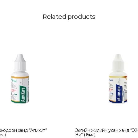
Related products
жодоон ханд “Апихит”
Зөгийн жилийн усан ханд “Эй
мл)
Ви” (15мл)