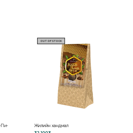
OUT OF STOCK
-Пи-
Жилийн хандмал
32,100
₮