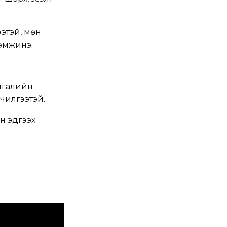
ээтэй, мөн
дэмжинэ.
айгалийн
лчилгээтэй.
ан эдгээх