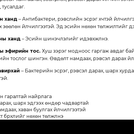
 тусалдаг.
н ханд
– Антибактери, үрэвслийн эсрэг хүчтэй үйлчилг
х зөөлөн үйлчилгээтэй. Эд эсийн нөхөн төлжилтийг 
ны ханд
– Эсийн шинэчлэлийг идэвхжүүлнэ.
ны эфирийн тос.
Хуш зэрэг модноос гаргаж авдаг б
йн тослог шингэн. Өвдөлт намдаах, үрэвсэл дарах үй
авирхай
– Бактерийн эсрэг, үрэвсэл дарах, шарх хурд
тэй.
 гаралтай найрлага
рах, шарх эдгээх өндөр чадвартай
аах, хаван буулгах үйлчилгээтэй
үрхүүлийг нөхөн төлжүүлнэ