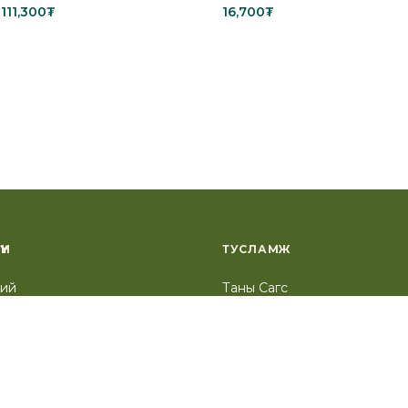
111,300
₮
16,700
₮
ions
Add to cart
ҮН
ТУСЛАМЖ
лий
Таны Сагс
Төлбөр төлөх хуудас
 үрэл, бал
ээх багц
н