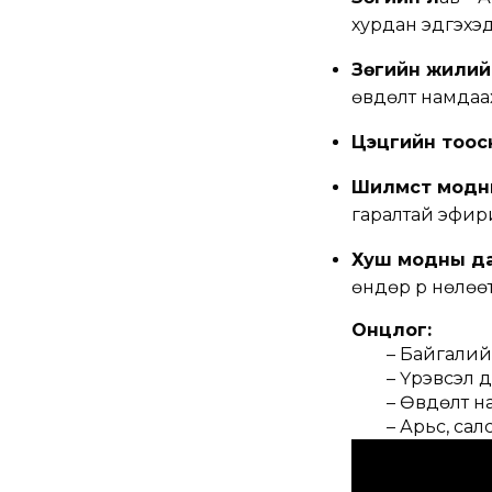
хурдан эдгэхэд
Зөгийн жилий
өвдөлт намдаа
Цэцгийн тоос
Шилмүүст мод
гаралтай эфири
Хуш модны д
өндөр үр нөлөө
Онцлог:
– Байгалийн
– Үрэвсэл да
– Өвдөлт намд
– Арьс, салст б