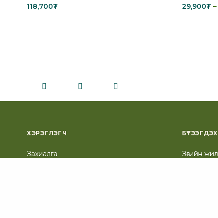
118,700
₮
29,900
₮
–
Add to cart
Select opt
ХЭРЭГЛЭГЧ
БҮТЭЭГДЭХҮ
Захиалга
Зөгийн жи
Хувийн хаяг
Зөгийн хор
Миний мэдээлэл
Тэжээлийн
Нөхөн сэрг
Гоо сайха