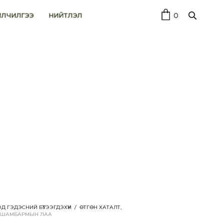
0
ЙЛЧИЛГЭЭ
НИЙТЛЭЛ
Д ГЭДЭСНИЙ БҮТЭЭГДЭХҮҮН
/
ӨТГӨН ХАТАЛТ,
ШАМБАРМЫН ЛАА