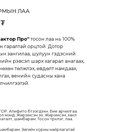
РМЫН ЛАА
0
₮
актор Про”
тосон лаа нь 100%
н гаралтай орцтой. Дотор
н зангилаа, шулуун гэдэсний
үүлийн үрэвсэл шарх хагарал анагаах,
нөхөн төлжүүлэх, өвдөлт намдаах,
лгах, венийн судасны хана
үйлчилгээтэй.
TOP
,
Апифито бүтээгдэхүүн
,
Бие арчилгаа
,
үүл мэнд
,
Жирэмсэн эх
,
Жирэмсэн, хөхүүл
хаталт, шамбарам
,
Тосон түрхлэг, лаа
,
 шамбарам
,
Зөгийн хорны найрлагатай