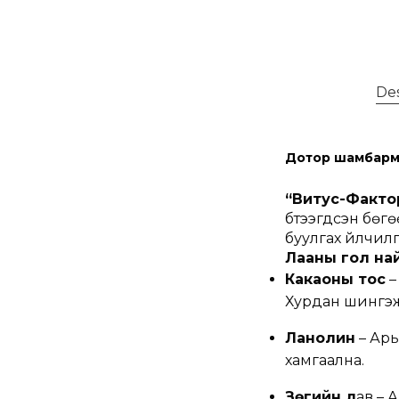
Des
Дотор шамбармы
“Витус-Факто
бүтээгдсэн бөгө
буулгах үйлчилг
Лааны гол най
Какаоны тос
–
Хурдан шингэж,
Ланолин
– Арь
хамгаална.
Зөгийн л
ав – 