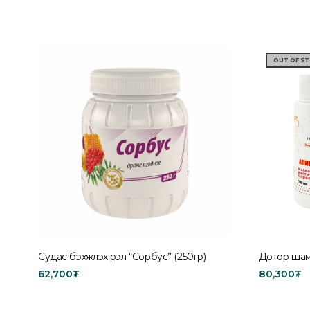
OUT OF S
Судас бэхжүүлэх үрэл “Сорбус” (250гр)
Дотор шам
62,700
₮
80,300
₮
Add to cart
Read mor