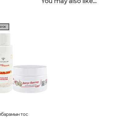
You may also like…
TOCK
барамын тос
e