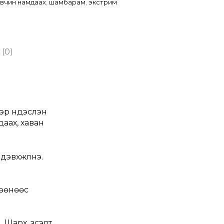
вчин намдаах
,
шамбарам
,
экстрим
 (0)
эр үндэслэн
даах, хаван
дэвхжүүлнэ.
лөөнөөс
. Шарх, зүсэлт