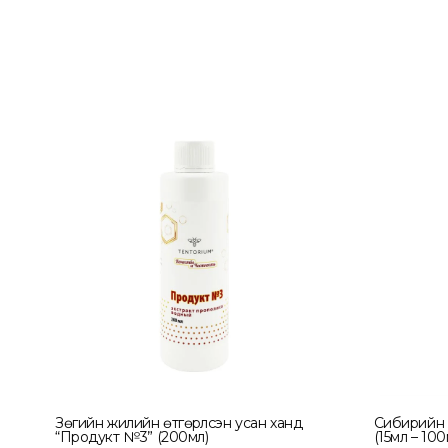
Зөгийн жилийн өтгөрүүлсэн усан ханд
Сибирийн 
“Продукт №3” (200мл)
(15мл – 100