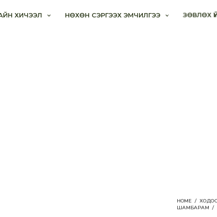
АЙН ХИЧЭЭЛ
НӨХӨН СЭРГЭЭХ ЭМЧИЛГЭЭ
ЗӨВЛӨХ Ү
HOME
/
ХОДОО
ШАМБАРАМ
/