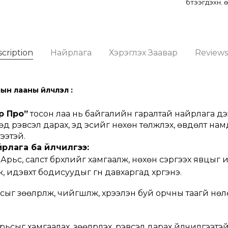
бүтээгдэхүүн
,
ө
cription
Найрлага
Хэрэглэх Заавар
Reviews
н лааны үйлчлэл :
р Про”
тосон лаа нь байгалийн гаралтай найрлага дэ
өд үрэвсэл дарах, эд эсийг нөхөн төлжүүлэх, өвдөлт нам
ээтэй.
рлага ба үйлчилгээ:
 Арьс, салст бүрхүүлийг хамгаалж, нөхөн сэргээх явцыг и
 идэвхт бодисуудыг гүн давхаргад хүргэнэ.
сыг зөөлрүүлж, чийгшүүлж, хүрээлэн буй орчны таагүй нө
Арьсыг хамгаалах, зөөлрүүлэх, үрэвсэл дарах үйлчилгээтэй