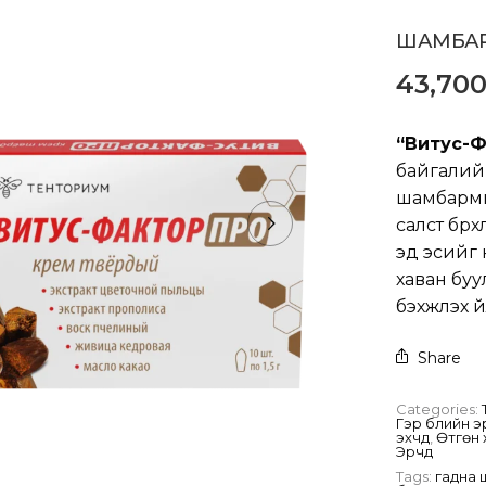
ШАМБА
43,70
“Витус-Ф
байгалий
шамбармы
салст бүрх
эд эсийг 
хаван буу
бэхжүүлэх 
Share
Categories:
Гэр бүлийн эр
эхчүүд
,
Өтгөн 
Эрчүүд
Tags:
гадна