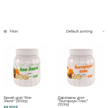
Filter
Бөөрний үрэл “Апи-
Дархлааны үрэл
Элите” (300гр)
“Тенториум Плюс”
(100гр)
69,300
₮