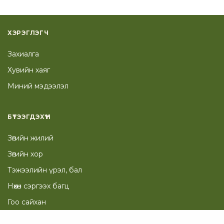
ХЭРЭГЛЭГЧ
Захиалга
Хувийн хаяг
Миний мэдээлэл
БҮТЭЭГДЭХҮҮН
Зөгийн жилий
Зөгийн хор
Тэжээлийн үрэл, бал
Нөхөн сэргээх багц
Гоо сайхан