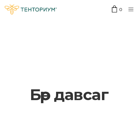
0
Бөөр давсаг