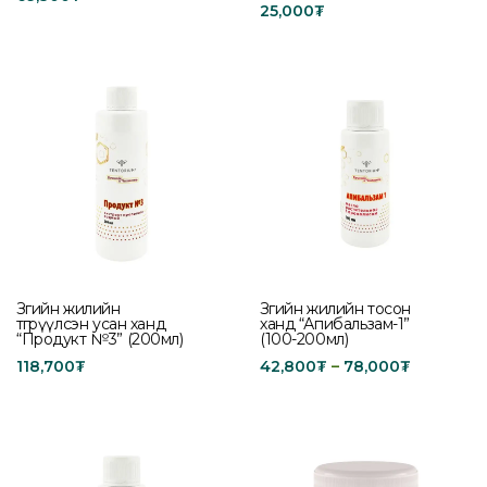
25,000
₮
Add to cart
Add to cart
Зөгийн жилийн
Зөгийн жилийн тосон
өтгөрүүлсэн усан ханд
ханд “Апибальзам-1”
“Продукт №3” (200мл)
(100-200мл)
118,700
₮
42,800
₮
–
78,000
₮
Add to cart
Select options