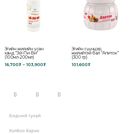
Зөгийн жилийн усан
Зөгийн сүүнцэр,
ханд “Эй-Пи-Ви”
жилийтэй бал “Апиток”
(100мл-200мл)
(300 гр)
16,700
₮
–
103,900
₮
101,600
₮
Select options
Add to cart
Бидний тухай
Холбоо барих