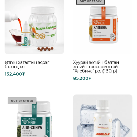
OUT OF STOCK
Өтгөн хаталтын эсрэг
Хуурай зөгийн балтай
бүтээгдэхүүн
зөгийн тоосормогтой
“Хлебина” үрэл(180гр)
132,400
₮
85,200
₮
Add to cart
Read more
OUT OF STOCK