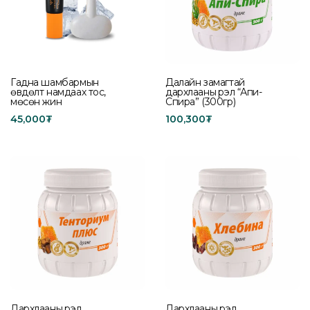
Гадна шамбармын
Далайн замагтай
өвдөлт намдаах тос,
дархлааны үрэл “Апи-
мөсөн жин
Спира” (300гр)
45,000
₮
100,300
₮
Add to cart
Add to cart
Дархлааны үрэл
Дархлааны үрэл