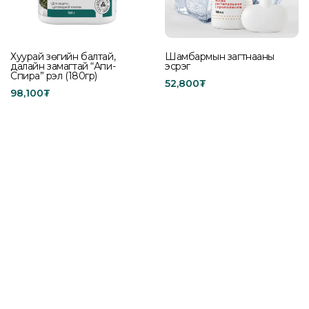
Хуурай зөгийн балтай,
Шамбармын загтнааны
далайн замагтай “Апи-
эсрэг
Спира” үрэл (180гр)
52,800
₮
98,100
₮
Add to cart
Read more