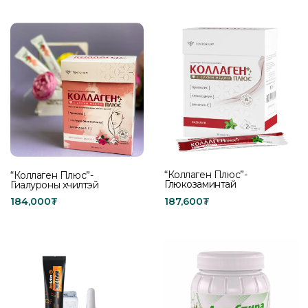
“Коллаген Плюс”-
“Коллаген Плюс”-
Глюкозаминтай
Гиалуроны хүчилтэй
187,600
₮
184,000
₮
Add to cart
Add to cart