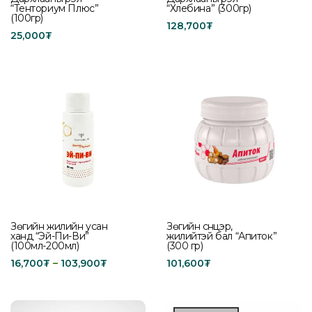
“Тенториум Плюс”
“Хлебина” (300гр)
(100гр)
128,700
₮
25,000
₮
Add to cart
Add to cart
Зөгийн жилийн усан
Зөгийн сүүнцэр,
ханд “Эй-Пи-Ви”
жилийтэй бал “Апиток”
(100мл-200мл)
(300 гр)
16,700
₮
–
103,900
₮
101,600
₮
Select options
Add to cart