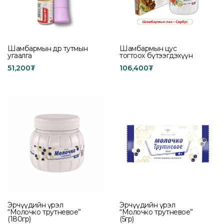
Шамбармын өдөр тутмын
Шамбармын цус
угаалга
тогтоох бүтээгдэхүүн
51,200
₮
106,400
₮
Add to cart
Add to cart
Эрчүүдийн үрэл
Эрчүүдийн үрэл
“Молочко трутневое”
“Молочко трутневое”
(180гр)
(5гр)