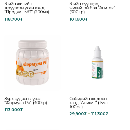
Зөгийн жилийн
Зөгийн сүүнцэр,
өтгөрүүлсэн усан ханд
жилийтэй бал “Апиток”
“Продукт №3” (200мл)
(300 гр)
118,700
₮
101,600
₮
Add to cart
Add to cart
Зүрх судасны үрэл
Сибирийн жодоон
“Формула Ра” (300гр)
ханд “Апихит” (15мл –
100мл)
113,000
₮
29,900
₮
–
111,300
₮
Add to cart
Select options