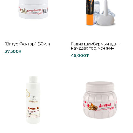
“Витус-Фактор” (50мл)
Гадна шамбармын өвдөлт
намдаах тос, мөсөн жин
37,500
₮
45,000
₮
Read more
Add to cart