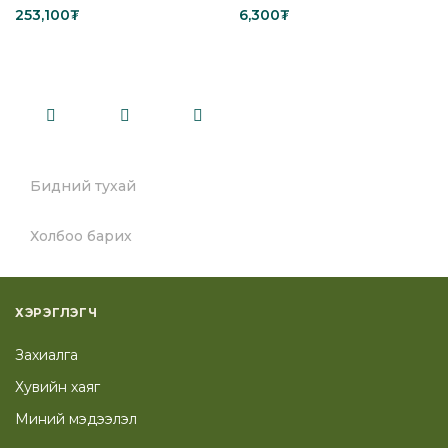
253,100
₮
6,300
₮
Add to cart
Add to cart
Бидний тухай
Холбоо барих
ХЭРЭГЛЭГЧ
Захиалга
Хувийн хаяг
Миний мэдээлэл