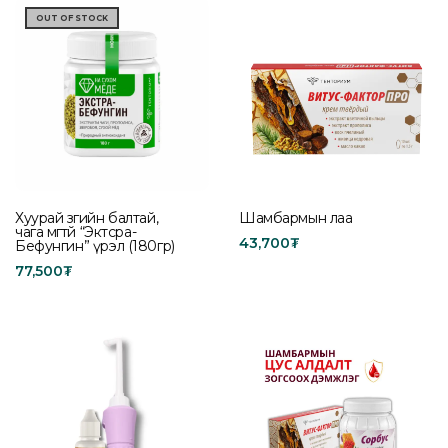
OUT OF STOCK
Хуурай зөгийн балтай,
Шамбармын лаа
чага мөөгтөй “Эктсра-
43,700
₮
Бефунгин” үрэл (180гр)
Buy product
77,500
₮
Read more