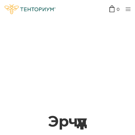
0
Эрчүүд