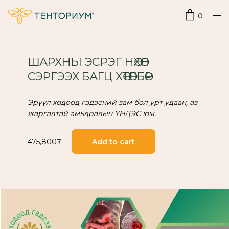
0
ШАРХНЫ ЭСРЭГ НӨХӨН
СЭРГЭЭХ БАГЦ ХӨТӨЛБӨР
Эрүүл ходоод гэдэсний зам бол урт удаан, аз
жаргалтай амьдралын ҮНДЭС юм.
475,800
₮
Add to cart