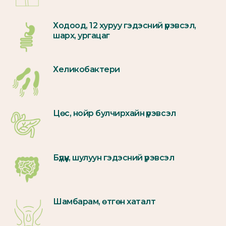
Ходоод, 12 хуруу гэдэсний үрэвсэл,
шарх, ургацаг
Хеликобактери
Цөс, нойр булчирхайн үрэвсэл
Бүдүүн, шулуун гэдэсний үрэвсэл
Шамбарам, өтгөн хаталт