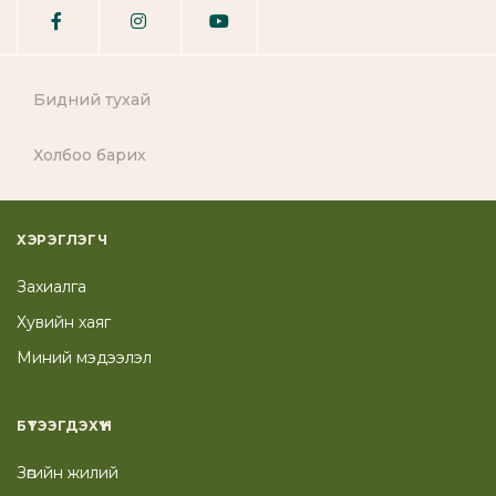
Бидний тухай
Холбоо барих
ХЭРЭГЛЭГЧ
Захиалга
Хувийн хаяг
Миний мэдээлэл
БҮТЭЭГДЭХҮҮН
Зөгийн жилий