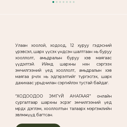
Улаан хоолой, ходоод, 12 хуруу гэдэсний
үрэвсэл, шарх үүсэх үндсэн шалтгаан нь буруу
хооллолт, амьдралын буруу хэв маягаас
үүдэлтэй. Иймд шархны нөхөн сэргээх
эмчилгээний үед хооллолт, амьдралын хэв
маягаа өөрчлөх нь эдгэрэлтийг түргэсгэх, шарх
дахихаас урьдчилан сэргийлэх тустай байдаг.
“ХОДООДОО ЭМГҮЙ АНАГААЯ” онлайн
сургалтаар шархны эсрэг эмчилгээний үед
мөрдөх дэглэм, хооллолтын талаарх мэргэжлийн
зөвлөмжүүд багтсан.