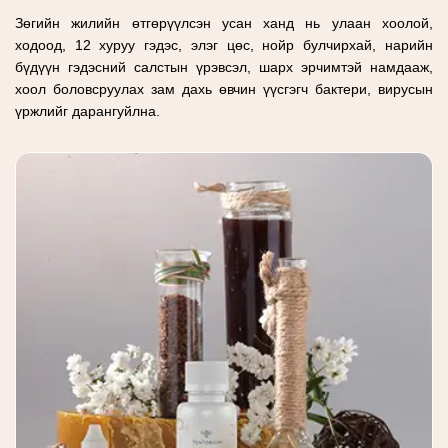
Зөгийн жилийн өтгөрүүлсэн усан ханд нь улаан хоолой,
ходоод, 12 хуруу гэдэс, элэг цөс, нойр булчирхай, нарийн
бүдүүн гэдэсний салстын үрэвсэл, шарх эрчимтэй намдааж,
хоол боловсруулах зам дахь өвчин үүсгэгч бактери, вирусын
үржлийг дарангуйлна.