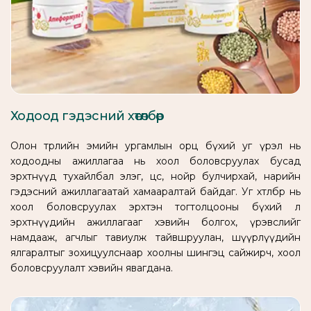
Ходоод гэдэсний хөтөлбөр
Олон төрлийн эмийн ургамлын орц бүхий уг үрэл нь
ходоодны ажиллагаа нь хоол боловсруулах бусад
эрхтнүүд тухайлбал элэг, цөс, нойр булчирхай, нарийн
гэдэсний ажиллагаатай хамааралтай байдаг. Уг хөтөлбөр нь
хоол боловсруулах эрхтэн тогтолцооны бүхий л
эрхтнүүдийн ажиллагааг хэвийн болгох, үрэвслийг
намдааж, агчлыг тавиулж тайвшруулан, шүүрлүүдийн
ялгаралтыг зохицуулснаар хоолны шингэц сайжирч, хоол
боловсруулалт хэвийн явагдана.