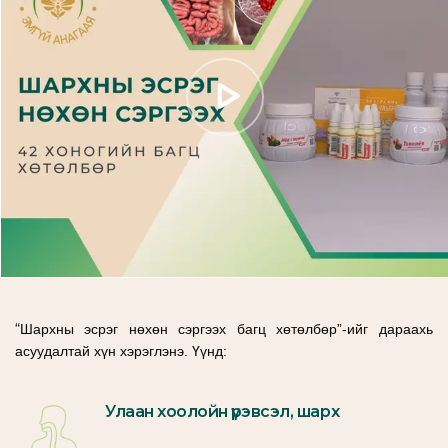
“
Шархны эсрэг нөхөн сэргээх багц хөтөлбөр”-ийг дараахь
асуудалтай хүн хэрэглэнэ. Үүнд:
Улаан хоолойн үрэвсэл, шарх