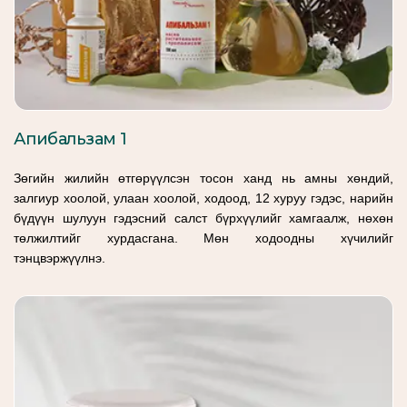
Апибальзам 1
Зөгийн жилийн өтгөрүүлсэн тосон ханд нь амны хөндий,
залгиур хоолой, улаан хоолой, ходоод, 12 хуруу гэдэс, нарийн
бүдүүн шулуун гэдэсний салст бүрхүүлийг хамгаалж, нөхөн
төлжилтийг хурдасгана. Мөн ходоодны хүчилийг
тэнцвэржүүлнэ.