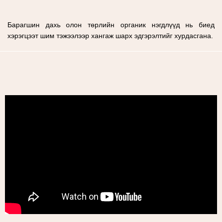
Барагшин дахь олон төрлийн органик нэгдлүүд нь биед
хэрэгцээт шим тэжээлээр хангаж шарх эдгэрэлтийг хурдасгана.