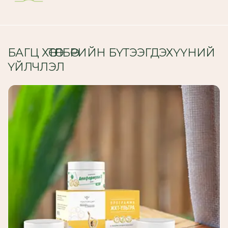
БАГЦ ХӨТӨЛБӨРИЙН БҮТЭЭГДЭХҮҮНИЙ
ҮЙЛЧЛЭЛ