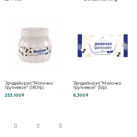
Эрчүүдийн үрэл “Молочко
Эрчүүдийн үрэл “Молочко
трутневое” (180гр)
трутневое” (5гр)
253,100
₮
6,300
₮
Add to cart
Add to cart