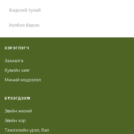
Бидний тухай
Холбоо барих
ХЭРЭГЛЭГЧ
Захиалга
Хувийн хаяг
Миний мэдээлэл
БҮТЭЭГДЭХҮҮН
Зөгийн жилий
Зөгийн хор
Тэжээлийн үрэл, бал