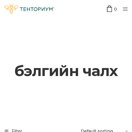
0
бэлгийн чалх
Filter