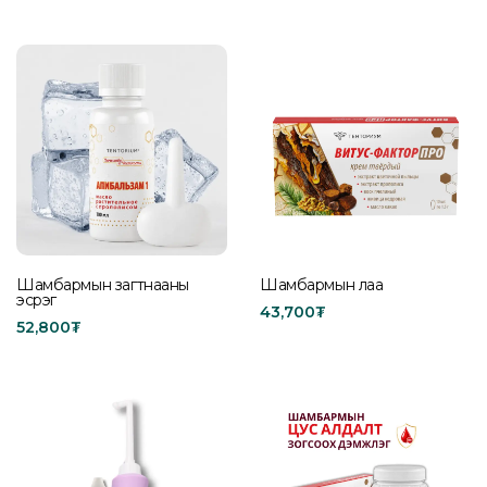
Add to cart
Add to cart
Шамбармын загтнааны
Шамбармын лаа
эсрэг
43,700
₮
52,800
₮
Buy product
Add to cart