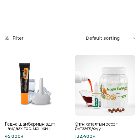
Filter
Гадна шамбармын өвдөлт
Өтгөн хаталтын эсрэг
намдаах тос, мөсөн жин
бүтээгдэхүүн
45,000
₮
132,400
₮