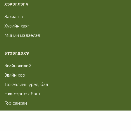
ХЭРЭГЛЭГЧ
Захиалга
Хувийн хаяг
Миний мэдээлэл
БҮТЭЭГДЭХҮҮН
Зөгийн жилий
Зөгийн хор
Тэжээлийн үрэл, бал
Нөхөн сэргээх багц
Гоо сайхан
ТУСЛАМЖ