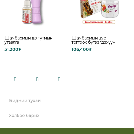
Шамбармын өдөр тутмын
Шамбармын цус
угаалга
тогтоох бүтээгдэхүүн
51,200
₮
106,400
₮
Add to cart
Add to cart
Бидний тухай
Холбоо барих