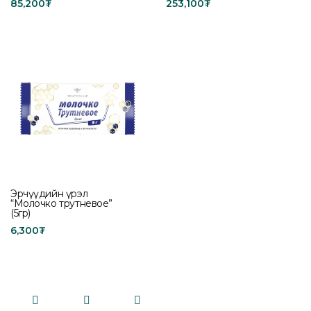
85,200
₮
253,100
₮
Read more
Add to cart
Эрчүүдийн үрэл
“Молочко трутневое”
(5гр)
6,300
₮
Add to cart