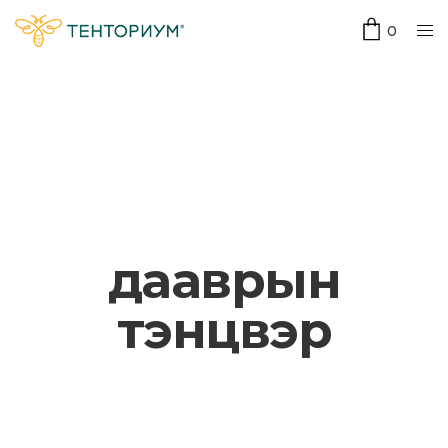
0
дааврын
тэнцвэр