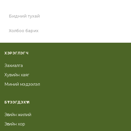
Бидний тухай
Холбоо барих
ХЭРЭГЛЭГЧ
Захиалга
Хувийн хаяг
Миний мэдээлэл
БҮТЭЭГДЭХҮҮН
Зөгийн жилий
Зөгийн хор