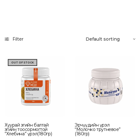
Filter
OUT OF STOCK
Хуурай зөгийн балтай
Эрчүүдийн үрэл
зөгийн тоосормогтой
“Молочко трутневое”
“Хлебина” үрэл(180гр)
(180гр)