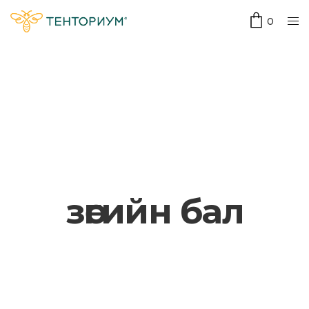
0
зөгийн бал