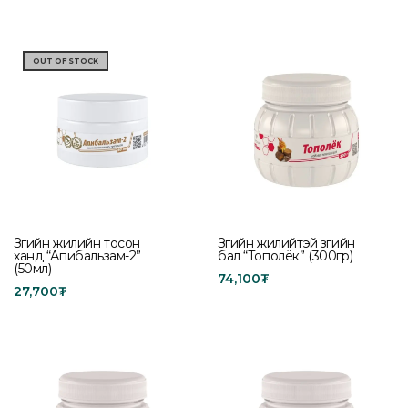
Add to cart
Add to cart
OUT OF STOCK
Зөгийн жилийн тосон
Зөгийн жилийтэй зөгийн
ханд “Апибальзам-2”
бал “Тополёк” (300гр)
(50мл)
74,100
₮
27,700
₮
Add to cart
Read more