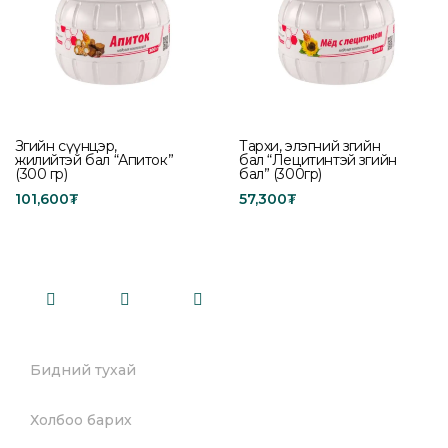
Зөгийн сүүнцэр,
Тархи, элэгний зөгийн
жилийтэй бал “Апиток”
бал “Лецитинтэй зөгийн
(300 гр)
бал” (300гр)
101,600
₮
57,300
₮
Add to cart
Add to cart
Бидний тухай
Холбоо барих