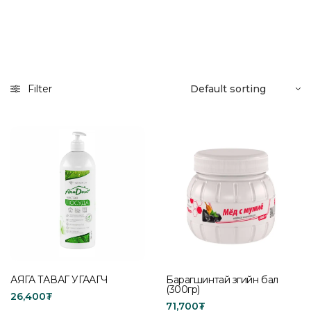
Filter
АЯГА ТАВАГ УГААГЧ
Барагшинтай зөгийн бал
(300гр)
26,400
₮
71,700
₮