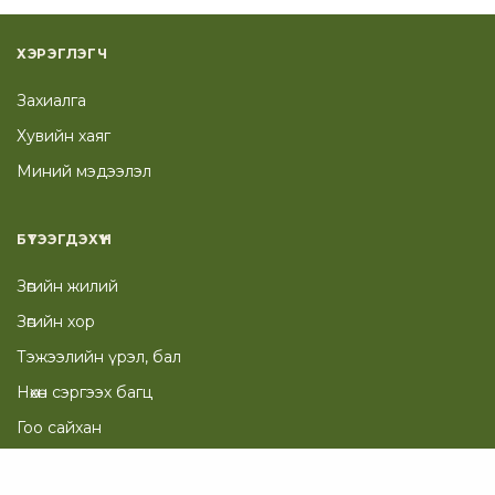
ХЭРЭГЛЭГЧ
Захиалга
Хувийн хаяг
Миний мэдээлэл
БҮТЭЭГДЭХҮҮН
Зөгийн жилий
Зөгийн хор
Тэжээлийн үрэл, бал
Нөхөн сэргээх багц
Гоо сайхан