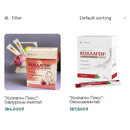
Filter
“Коллаген Плюс”-
“Коллаген Плюс”-
Глюкозаминтай
Гиалуроны хүчилтэй
187,600
₮
184,000
₮
Add to cart
Add to cart