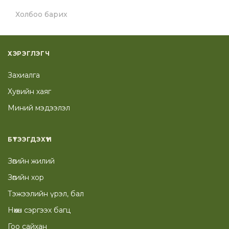
Холбоо барих
ХЭРЭГЛЭГЧ
Захиалга
Хувийн хаяг
Миний мэдээлэл
БҮТЭЭГДЭХҮҮН
Зөгийн жилий
Зөгийн хор
Тэжээлийн үрэл, бал
Нөхөн сэргээх багц
Гоо сайхан