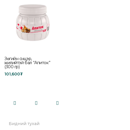
Зөгийн сүүнцэр,
жилийтэй бал “Апиток”
(300 гр)
101,600
₮
Add to cart
Бидний тухай