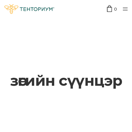
0
зөгийн сүүнцэр