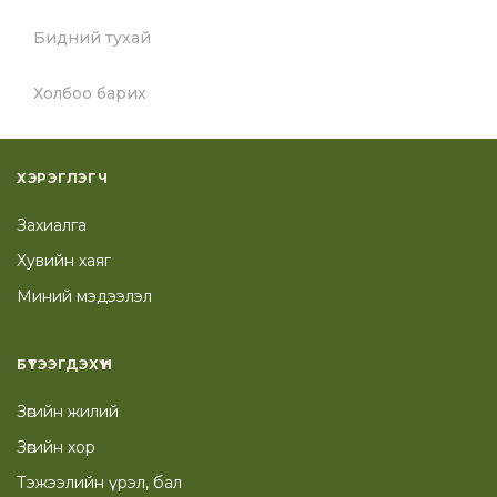
Бидний тухай
Холбоо барих
ХЭРЭГЛЭГЧ
Захиалга
Хувийн хаяг
Миний мэдээлэл
БҮТЭЭГДЭХҮҮН
Зөгийн жилий
Зөгийн хор
Тэжээлийн үрэл, бал