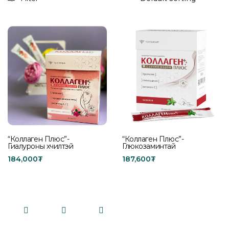
“Коллаген Плюс”-
“Коллаген Плюс”-
Глюкозаминтай
Гиалуроны хүчилтэй
187,600
₮
184,000
₮
Add to cart
Add to cart