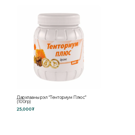
Дархлааны үрэл “Тенториум Плюс”
(100гр)
25,000
₮
Add to cart