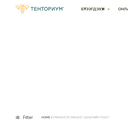
БҮТЭЭГДЭХҮҮН
ОНЛ
Filter
HOME
/
PRODUCTS TAGGED “ЦЭЦГИЙН ТООС”