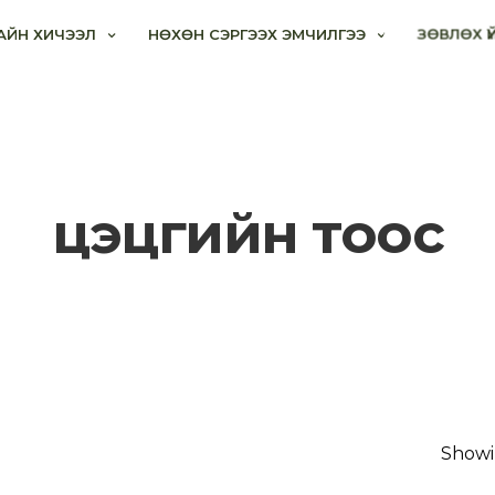
АЙН ХИЧЭЭЛ
НӨХӨН СЭРГЭЭХ ЭМЧИЛГЭЭ
ЗӨВЛӨХ Ү
цэцгийн тоос
Showi