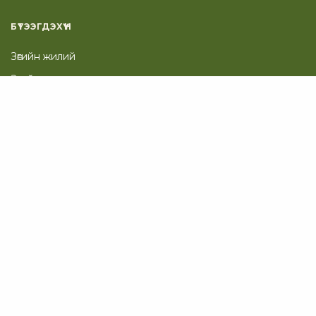
БҮТЭЭГДЭХҮҮН
Зөгийн жилий
Зөгийн хор
Тэжээлийн үрэл, бал
Нөхөн сэргээх багц
Гоо сайхан
ТУСЛАМЖ
Таны Сагс
Төлбөр төлөх хуудас