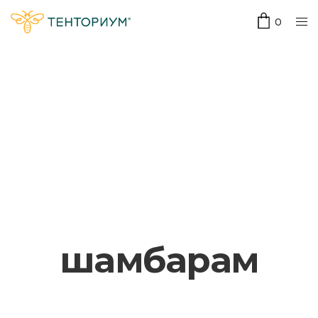
0
шамбарам