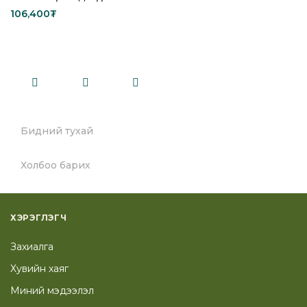
106,400
₮
Add to cart
Бидний тухай
Холбоо барих
ХЭРЭГЛЭГЧ
Захиалга
Хувийн хаяг
Миний мэдээлэл