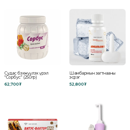
Read more
Add to cart
Судас бэхжүүлэх үрэл
Шамбармын загтнааны
“Сорбус” (250гр)
эсрэг
62,700
₮
52,800
₮
Add to cart
Add to cart