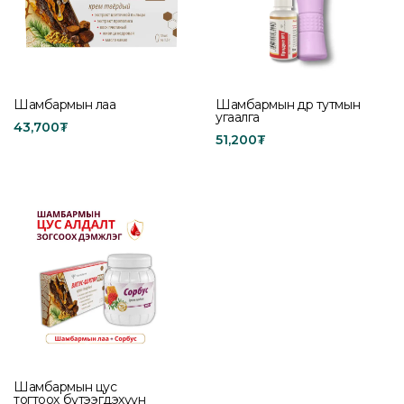
Шамбармын лаа
Шамбармын өдөр тутмын
угаалга
43,700
₮
51,200
₮
Buy product
Add to cart
Шамбармын цус
тогтоох бүтээгдэхүүн