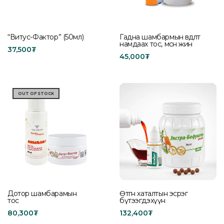
“Витус-Фактор” (50мл)
Гадна шамбармын өвдөлт
намдаах тос, мөсөн жин
37,500
₮
45,000
₮
Read more
Add to cart
OUT OF STOCK
Дотор шамбарамын
Өтгөн хаталтын эсрэг
тос
бүтээгдэхүүн
80,300
₮
132,400
₮