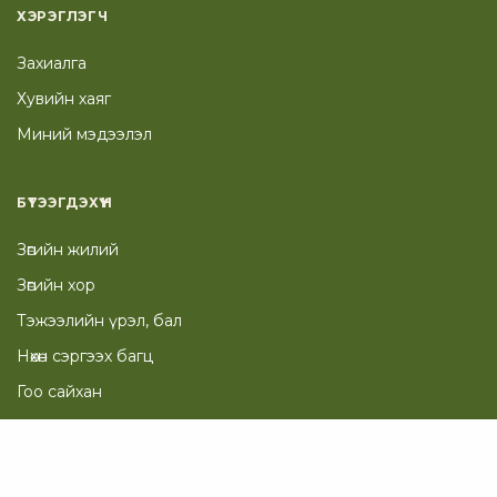
ХЭРЭГЛЭГЧ
Захиалга
Хувийн хаяг
Миний мэдээлэл
БҮТЭЭГДЭХҮҮН
Зөгийн жилий
Зөгийн хор
Тэжээлийн үрэл, бал
Нөхөн сэргээх багц
Гоо сайхан
ТУСЛАМЖ