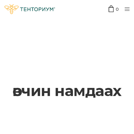
0
өвчин намдаах