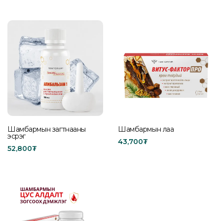
Add to cart
Add to cart
Шамбармын загтнааны
Шамбармын лаа
эсрэг
43,700
₮
52,800
₮
Buy product
Add to cart