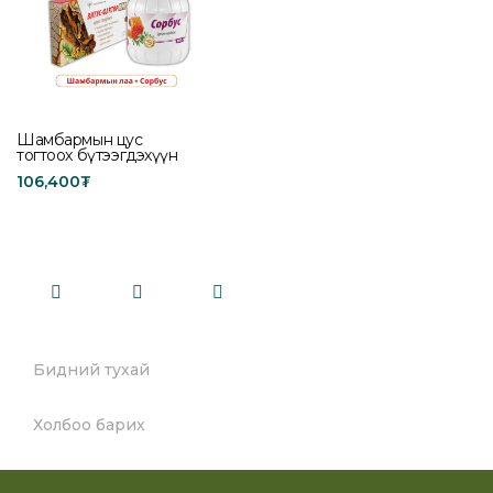
Шамбармын цус
тогтоох бүтээгдэхүүн
106,400
₮
Add to cart
Бидний тухай
Холбоо барих