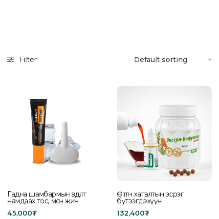
Filter
Гадна шамбармын өвдөлт
Өтгөн хаталтын эсрэг
намдаах тос, мөсөн жин
бүтээгдэхүүн
45,000
₮
132,400
₮