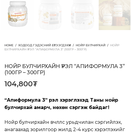
HOME
/
ХОДООД ГЭДЭСНИЙ БҮТЭЭГДЭХҮҮН
/
НОЙР БУЛЧИРХАЙ
/
НОЙР
БУЛЧИРХАЙН ҮРЭЛ “АПИФОРМУЛА 3” (100ГР – 300ГР)
НОЙР БУЛЧИРХАЙН ҮРЭЛ “АПИФОРМУЛА 3”
(100ГР – 300ГР)
104,800
₮
“Апиформула 3” үрэл хэрэглэхэд Таны нойр
булчирхай амарч, нөхөн сэргэж байдаг!
Нойр булчирхайн өвчлөлөөс урьдчилан сэргийлэх,
анагаахад зорилгоор жилд 2-4 курс хэрэглэхийг