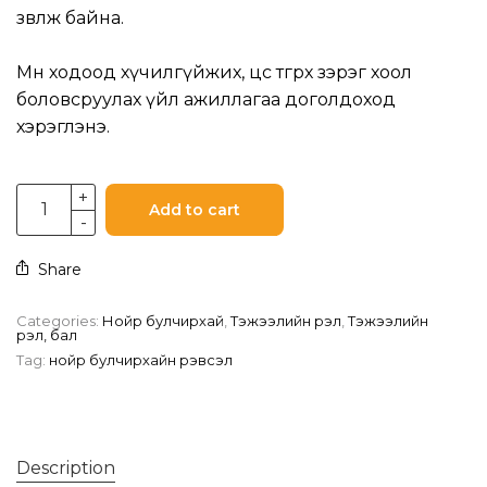
зөвлөж байна.
Мөн ходоод хүчилгүйжих, цөс өтгөрөх зэрэг хоол
боловсруулах үйл ажиллагаа доголдоход
хэрэглэнэ.
Add to cart
Share
Categories:
Нойр булчирхай
,
Тэжээлийн үрэл
,
Тэжээлийн
үрэл, бал
Tag:
нойр булчирхайн үрэвсэл
Description