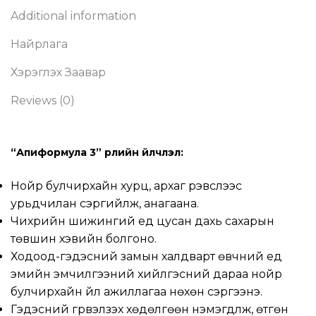
Additional information
Найрлага
Хэрэглэх Заавар
Reviews (0)
“Апиформула 3” үрлийн үйлчлэл:
Нойр булчирхайн хурц, архаг үрэвслээс
урьдчилан сэргийлж, анагаана.
Чихрийн шижингий үед цусан дахь сахарын
төвшин хэвийн болгоно.
Ходоод-гэдэсний замын халдварт өвчний үед
эмийн эмчилгээний хийлгэсний дараа нойр
булчирхайн үйл ажиллагаа нөхөн сэргээнэ.
Гэдэсний гүрвэлзэх хөдөлгөөн нэмэгдүүлж, өтгөн