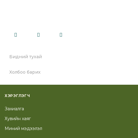
Бидний тухай
Холбоо барих
ХЭРЭГЛЭГЧ
Захиалга
Хувийн хаяг
Миний мэдээлэл