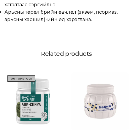
хаталтаас сэргийлнэ.
Арьсны төрөл бүрийн өвчлөл (экзем, псориаз,
арьсны харшил)-ийн үед хэрэглэнэ.
Related products
OUT OF STOCK