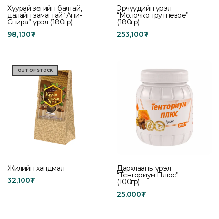
Хуурай зөгийн балтай,
Эрчүүдийн үрэл
далайн замагтай “Апи-
“Молочко трутневое”
Спира” үрэл (180гр)
(180гр)
98,100
₮
253,100
₮
Read more
Add to cart
OUT OF STOCK
Жилийн хандмал
Дархлааны үрэл
“Тенториум Плюс”
32,100
₮
(100гр)
Read more
25,000
₮
Add to cart