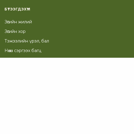
БҮТЭЭГДЭХҮҮН
Зөгийн жилий
Зөгийн хор
Тэжээлийн үрэл, бал
Нөхөн сэргээх багц
Гоо сайхан
ТУСЛАМЖ
Таны Сагс
Төлбөр төлөх хуудас
© 2012-2023 Tentorium.mn,
Аюулгүй Байдал