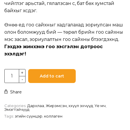
чийглэг арьстай, гялалзсан үс, бат бөх хумстай
байхыг хүсдэг.
Өнөө үед гоо сайхныг хадгалахад зориулсан маш
олон боломжууд бий — төрөл бүрийн гоо сайхны
мэс засал, зориулалтын гоо сайхны бүтээгдэхүүнүүд.
Гэхдээ жинхэнэ гоо үзэсгэлэн дотроос
эхэлдэг!
Add to cart
Share
Categories:
Дархлаа
,
Жирэмсэн, хөхүүл эхчүүд
,
Үе мөч
,
Эмэгтэйчүүд
Tags:
зөгийн сүүнцэр
,
коллаген