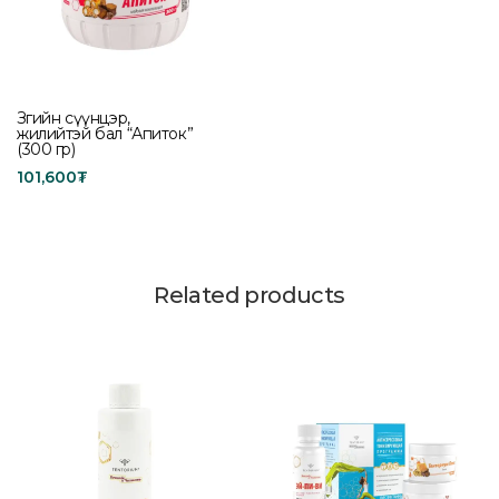
Зөгийн сүүнцэр,
жилийтэй бал “Апиток”
(300 гр)
101,600
₮
Add to cart
Related products