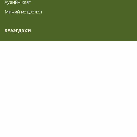
Хувийн хаяг
Миний мэдээлэл
БҮТЭЭГДЭХҮҮН
Зөгийн жилий
Зөгийн хор
Тэжээлийн үрэл, бал
Нөхөн сэргээх багц
Гоо сайхан
ТУСЛАМЖ
Таны Сагс
Төлбөр төлөх хуудас