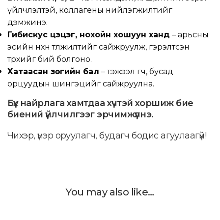
үйлчлэлтэй, коллагены нийлэгжилтийг
дэмжинэ.
Гибискус цэцэг, нохойн хошуун ханд
– арьсны
эсийн нөхөн төлжилтийг сайжруулж, гэрэлтсэн
төрхийг бий болгоно.
Хатаасан зөгийн бал
– тэжээл өгч, бусад
орцуудын шингэцийг сайжруулна.
Бүх найрлага хамтдаа хүчтэй хоршиж бие
биений үйлчилгээг эрчимжүүлнэ.
Чихэр, үнэр оруулагч, будагч бодис агуулаагүй!
You may also like…