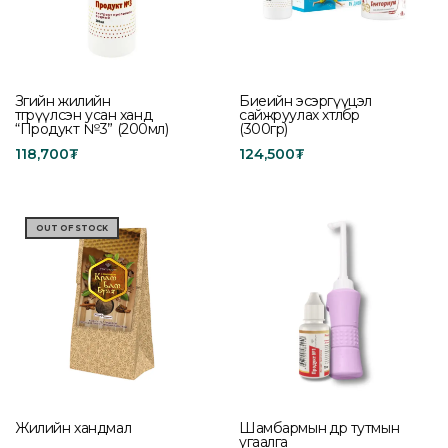
Зөгийн жилийн
Биеийн эсэргүүцэл
өтгөрүүлсэн усан ханд
сайжруулах хөтөлбөр
“Продукт №3” (200мл)
(300гр)
118,700
₮
124,500
₮
Add to cart
Add to cart
OUT OF STOCK
Жилийн хандмал
Шамбармын өдөр тутмын
угаалга