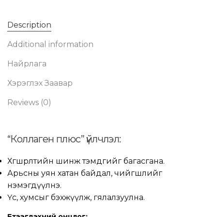
Description
Additional information
Найрлага
Хэрэглэх Заавар
Reviews (0)
“Коллаген плюс” үйлчлэл:
Хөгшрөлтийн шинж тэмдгийг багасгана.
Арьсны уян хатан байдал, чийгшлийг
нэмэгдүүлнэ.
Үс, хумсыг бэхжүүлж, гялалзуулна.
Бүтээгдэхүүний онцлог: