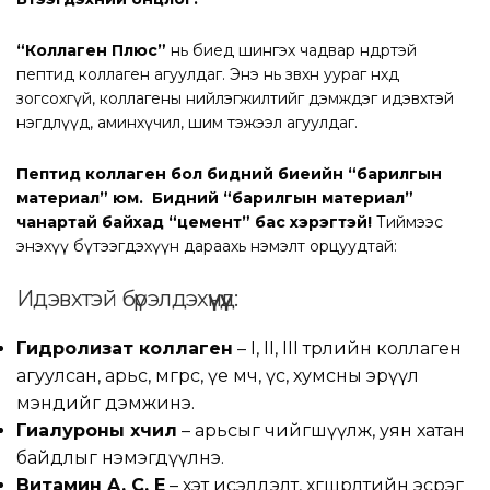
“Коллаген Плюс”
нь биед шингэх чадвар өндөртэй
пептид коллаген агуулдаг. Энэ нь зөвхөн уураг нөхөөд
зогсохгүй, коллагены нийлэгжилтийг дэмждэг идэвхтэй
нэгдлүүд, аминхүчил, шим тэжээл агуулдаг.
Пептид коллаген бол бидний биеийн “барилгын
материал” юм. Бидний “барилгын материал”
чанартай байхад “цемент” бас хэрэгтэй!
Тиймээс
энэхүү бүтээгдэхүүн дараахь нэмэлт орцуудтай:
Идэвхтэй бүрэлдэхүүнүүд:
Гидролизат коллаген
– I, II, III төрлийн коллаген
агуулсан, арьс, мөгөөрс, үе мөч, үс, хумсны эрүүл
мэндийг дэмжинэ.
Гиалуроны хүчил
– арьсыг чийгшүүлж, уян хатан
байдлыг нэмэгдүүлнэ.
Витамин A, C, E
– хэт исэлдэлт, хөгшрөлтийн эсрэг