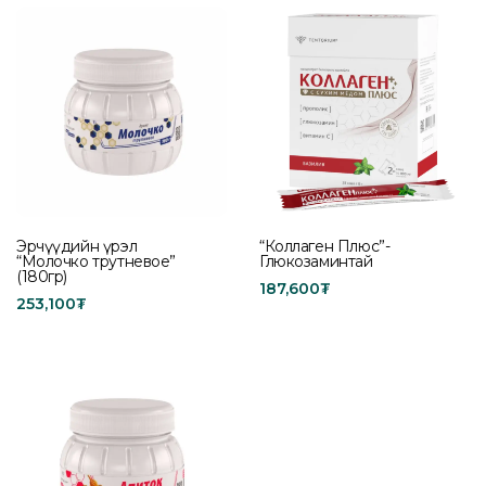
Эрчүүдийн үрэл
“Коллаген Плюс”-
“Молочко трутневое”
Глюкозаминтай
(180гр)
187,600
₮
253,100
₮
Add to cart
Add to cart