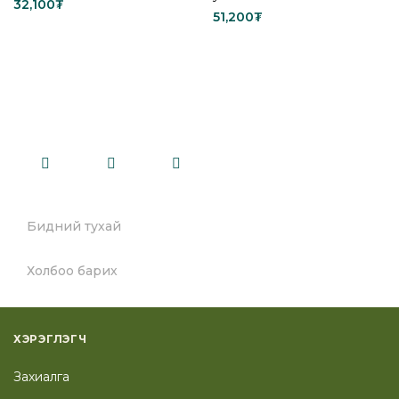
32,100
₮
51,200
₮
Read more
Add to cart
Бидний тухай
Холбоо барих
ХЭРЭГЛЭГЧ
Захиалга