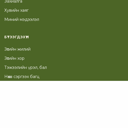
Захиалга
Хувийн хаяг
Миний мэдээлэл
БҮТЭЭГДЭХҮҮН
Зөгийн жилий
Зөгийн хор
Тэжээлийн үрэл, бал
Нөхөн сэргээх багц
Гоо сайхан
ТУСЛАМЖ
Таны Сагс
Төлбөр төлөх хуудас