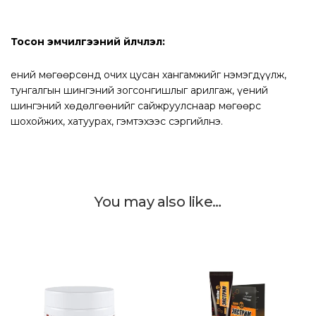
Тосон эмчилгээний үйлчлэл:
Үений мөгөөрсөнд очих цусан хангамжийг нэмэгдүүлж,
тунгалгын шингэний зогсонгишлыг арилгаж, үений
шингэний хөдөлгөөнийг сайжруулснаар мөгөөрс
шохойжих, хатуурах, гэмтэхээс сэргийлнэ.
You may also like…