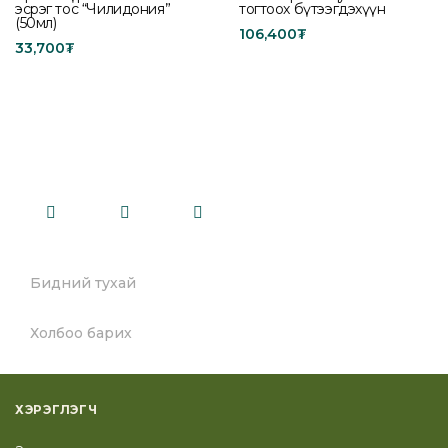
эсрэг тос “Чилидония”
тогтоох бүтээгдэхүүн
(50мл)
106,400
₮
33,700
₮
Add to cart
Add to cart
Бидний тухай
Холбоо барих
ХЭРЭГЛЭГЧ