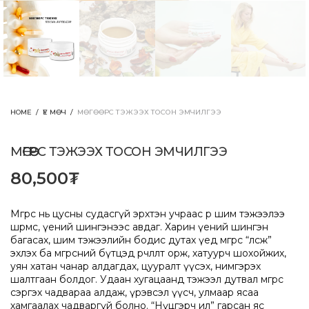
HOME
/
ҮЕ МӨЧ
/
МӨГӨӨРС ТЭЖЭЭХ ТОСОН ЭМЧИЛГЭЭ
МӨГӨӨРС ТЭЖЭЭХ ТОСОН ЭМЧИЛГЭЭ
80,500
₮
Мөгөөрс нь цусны судасгүй эрхтэн учраас өөрөө шим тэжээлээ
шөрмөс, үений шингэнээс авдаг. Харин үений шингэн
багасах, шим тэжээлийн бодис дутах үед мөгөөрс “өлсөж”
эхлэх ба мөгөөрсний бүтцэд өөрчлөлт орж, хатуурч шохойжих,
уян хатан чанар алдагдах, цууралт үүсэх, нимгэрэх
шалтгаан болдог. Удаан хугацаанд тэжээл дутвал мөгөөрс
сэргэх чадвараа алдаж, үрэвсэл үүсч, улмаар ясаа
хамгаалах чадваргүй болно. “Нүцгэрч ил” гарсан яс