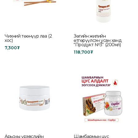
Чихний төөнүүр лаа (2
Зөгийн жилийн
хос)
өтгөрүүлсэн усан ханд
“Продукт №3” (200мл)
7,300
₮
118,700
₮
Read more
Add to cart
Арьсны үрэвслийн
Шамбармын цус