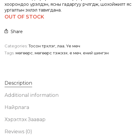
хоорондоо үрэлдэн, ясны гадаргуу өөрчлөгдөж, шохойжилт яс
ургалтын эхлэл тавигдана.
OUT OF STOCK
Share
Categories:
Тосон түрхлэг, лаа
,
Үе мөч
Tags:
мөгөөрс
,
мөгөөрс тэжээх
,
үе мөч
,
үений шингэн
Description
Additional information
Найрлага
Хэрэглэх Заавар
Reviews (0)