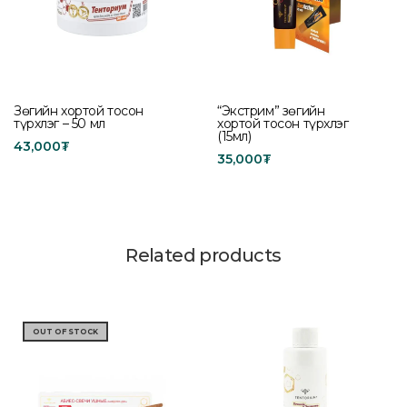
Зөгийн хортой тосон
“Экстрим” зөгийн
түрхлэг – 50 мл
хортой тосон түрхлэг
(15мл)
43,000
₮
35,000
₮
Add to cart
Add to cart
Related products
OUT OF STOCK