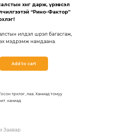
лстын хөөнгө дарж, үрэвсэл
лчилгээтэй “Рино-Фактор”
рхлэг!
лстын илүүдэл шүүрэл багасгаж,
дөх мэдрэмж намдаана.
Add to cart
Тосон түрхлэг, лаа
,
Ханиад томуу
рит
,
ханиад
х Заавар