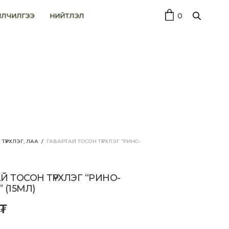
0
ЙЛЧИЛГЭЭ
НИЙТЛЭЛ
 ТҮРХЛЭГ, ЛАА
/
ГАВАРТАЙ ТОСОН ТҮРХЛЭГ “РИНО-
)
Й ТОСОН ТҮРХЛЭГ “РИНО-
 (15МЛ)
₮