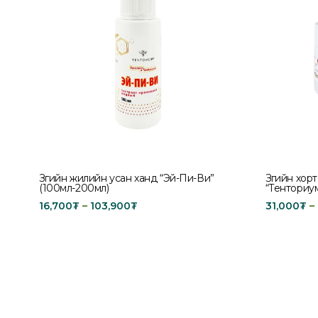
Зөгийн жилийн усан ханд “Эй-Пи-Ви”
Зөгийн хор
(100мл-200мл)
“Тенториум
16,700
₮
–
103,900
₮
31,000
₮
–
Select options
Select opt