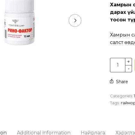
Хамрын са
дарах үй
тосон тү
Хамрын са
салст өв
Share
Categories:
Tags:
гаймо
ion
Additional information
Найрлага
Хэрэглэ