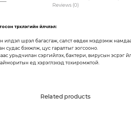
Reviews (0)
осон түрхлэгийн үйлчлэл:
 илүүдэл шүүрэл багасгаж, салст өвдөх мэдрэмж намда
н судас бэхжүүлж, цус гаралтыг зогсооно.
аас урьдчилан сэргийлэх, бактери, вирусын эсрэг үй
, гайморитын үед хэрэглэхэд тохиромжтой.
Related products