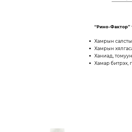
“Рино-Фактор” т
Хамрын салстын
Хамрын хялгаса
Ханиад, томуун
Хамар битүүрэх