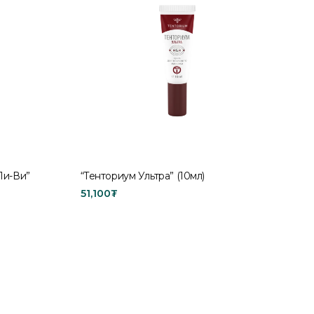
Пи-Ви”
“Тенториум Ультра” (10мл)
51,100
₮
Add to cart