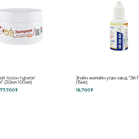
той тосон түрхлэг
Зөгийн жилийн усан ханд “Эй-
” (30мл-100мл)
(15мл)
77,700
₮
16,700
₮
ions
Add to cart