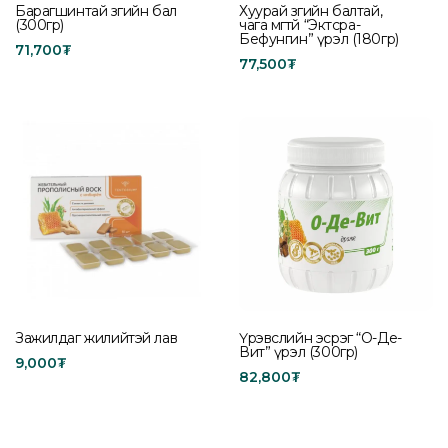
Барагшинтай зөгийн бал
Хуурай зөгийн балтай,
(300гр)
чага мөөгтөй “Эктсра-
Бефунгин” үрэл (180гр)
71,700
₮
77,500
₮
Add to cart
Read more
Зажилдаг жилийтэй лав
Үрэвслийн эсрэг “О-Де-
Вит” үрэл (300гр)
9,000
₮
82,800
₮
Add to cart
Add to cart