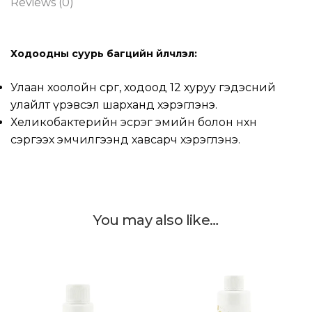
Reviews (0)
Ходоодны суурь багцийн үйлчлэл:
Улаан хоолойн сөөргөө, ходоод 12 хуруу гэдэсний
улайлт үрэвсэл шарханд хэрэглэнэ.
Хеликобактерийн эсрэг эмийн болон нөхөн
сэргээх эмчилгээнд хавсарч хэрэглэнэ.
You may also like…