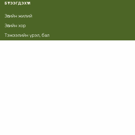
БҮТЭЭГДЭХҮҮН
Зөгийн жилий
Зөгийн хор
Тэжээлийн үрэл, бал
Нөхөн сэргээх багц
Гоо сайхан
ТУСЛАМЖ
Таны Сагс
Төлбөр төлөх хуудас
© 2012-2023 Tentorium.mn,
Аюулгүй Байдал