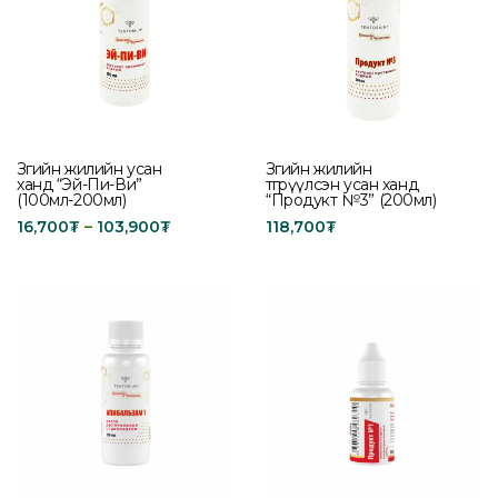
Зөгийн жилийн усан
Зөгийн жилийн
ханд “Эй-Пи-Ви”
өтгөрүүлсэн усан ханд
(100мл-200мл)
“Продукт №3” (200мл)
16,700
₮
–
103,900
₮
118,700
₮
Select options
Add to cart