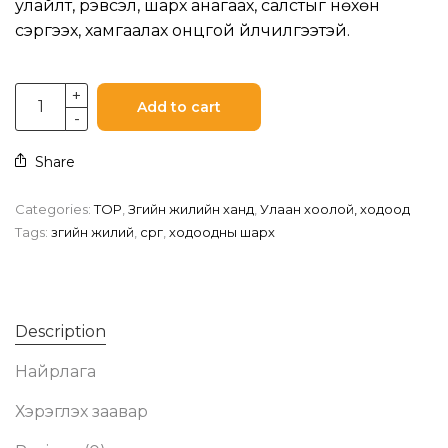
улайлт, үрэвсэл, шарх анагаах, салстыг нөхөн
сэргээх, хамгаалах онцгой үйлчилгээтэй.
Add to cart
Share
Categories:
TOP
,
Зөгийн жилийн ханд
,
Улаан хоолой, ходоод
Tags:
зөгийн жилий
,
сөөргөө
,
ходоодны шарх
Description
Найрлага
Хэрэглэх заавар