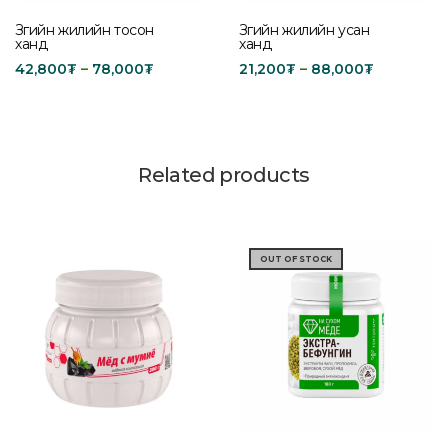
Зөгийн жилийн тосон
Зөгийн жилийн усан
ханд
ханд
42,800
₮
–
78,000
₮
21,200
₮
–
88,000
₮
Select options
Select options
Related products
OUT OF STOCK