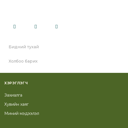
Бидний тухай
Холбоо барих
ХЭРЭГЛЭГЧ
Захиалга
Хувийн хаяг
Миний мэдээлэл