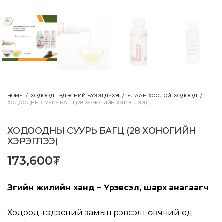
HOME
/
ХОДООД ГЭДЭСНИЙ БҮТЭЭГДЭХҮҮН
/
УЛААН ХООЛОЙ, ХОДООД
/
ХОДООДНЫ СУУРЬ БАГЦ (28 ХОНОГИЙН ХЭРЭГЛЭЭ)
ХОДООДНЫ СУУРЬ БАГЦ (28 ХОНОГИЙН
ХЭРЭГЛЭЭ)
173,600
₮
Зөгийн жилийн ханд – Үрэвсэл, шарх анагаагч
Ходоод-гэдэсний замын үрэвсэлт өвчний үед