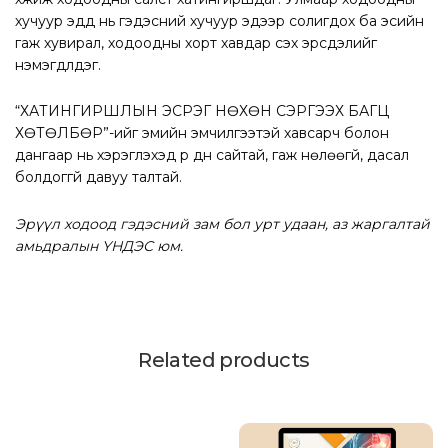
хучуур эдүүд нь гэдэсний хучуур эдээр солигдох ба эсийн
гаж хувирал, ходоодны хорт хавдар үүсэх эрсдэлийг
нэмэгдүүлдэг.
“ХАТИНГИРШЛЫН ЭСРЭГ НӨХӨН СЭРГЭЭХ БАГЦ
ХӨТӨЛБӨР”-ийг эмийн эмчилгээтэй хавсарч болон
дангаар нь хэрэглэхэд үр дүн сайтай, гаж нөлөөгүй, дасал
болдоггүй давуу талтай.
Эрүүл ходоод гэдэсний зам бол урт удаан, аз жаргалтай
амьдралын ҮНДЭС юм.
Related products