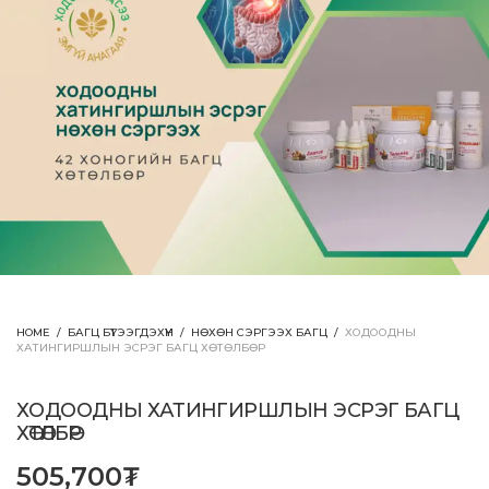
HOME
/
БАГЦ БҮТЭЭГДЭХҮҮН
/
НӨХӨН СЭРГЭЭХ БАГЦ
/
ХОДООДНЫ
ХАТИНГИРШЛЫН ЭСРЭГ БАГЦ ХӨТӨЛБӨР
ХОДООДНЫ ХАТИНГИРШЛЫН ЭСРЭГ БАГЦ
ХӨТӨЛБӨР
505,700
₮