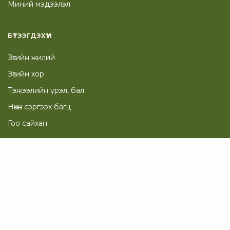
Миний мэдээлэл
БҮТЭЭГДЭХҮҮН
Зөгийн жилий
Зөгийн хор
Тэжээлийн үрэл, бал
Нөхөн сэргээх багц
Гоо сайхан
ТУСЛАМЖ
Таны Сагс
Төлбөр төлөх хуудас