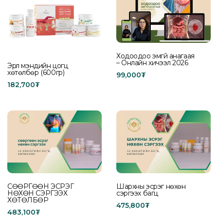
Ходоодоо эмгүй анагаая
– Онлайн хичээл 2026
Эрүүл мэндийн цогц
хөтөлбөр (600гр)
99,000
₮
182,700
₮
Add to cart
Add to cart
СӨӨРГӨӨН ЭСРЭГ
Шархны эсрэг нөхөн
НӨХӨН СЭРГЭЭХ
сэргээх багц
ХӨТӨЛБӨР
475,800
₮
483,100
₮
Add to cart