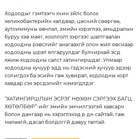
Ходоодыг гэмтээгч хүчин зүйлс болох
хеликобактерийн халдвар, цөсний сөөргөө,
аутоиммуны өвчлөл, эмийн хэрэглээ, амьдралын
буруу хэв маяг, хооллолт зэргээс шалтгаалан
ходоодны үрэвслийг анагаахгүй олон жил явснаар
ходоодны шүүрэл ялгаруулдаг булчирхай эсүүд
үхжиж ходоодны салст хатингиршдаг. Улмаар
ходоодны хучуур эдүүд нь гэдэсний хучуур эдээр
солигдох ба эсийн гаж хувирал, ходоодны хорт
хавдар үүсэх эрсдэлийг нэмэгдүүлдэг.
“ХАТИНГИРШЛЫН ЭСРЭГ НӨХӨН СЭРГЭЭХ БАГЦ
ХӨТӨЛБӨР”-ийг эмийн эмчилгээтэй хавсарч
болон дангаар нь хэрэглэхэд үр дүн сайтай, гаж
нөлөөгүй, дасал болдоггүй давуу талтай.