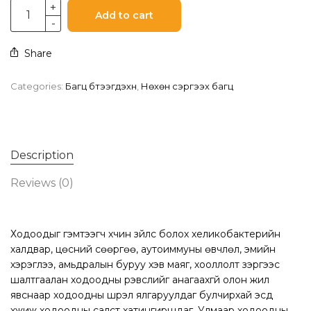
Add to cart
Share
Categories:
Багц бүтээгдэхүүн
,
Нөхөн сэргээх багц
Description
Reviews (0)
Ходоодыг гэмтээгч хүчин зүйлс болох хеликобактерийн
халдвар, цөсний сөөргөө, аутоиммуны өвчлөл, эмийн
хэрэглээ, амьдралын буруу хэв маяг, хооллолт зэргээс
шалтгаалан ходоодны үрэвслийг анагаахгүй олон жил
явснаар ходоодны шүүрэл ялгаруулдаг булчирхай эсүүд
үхжиж ходоодны салст хатингиршдаг. Улмаар ходоодны