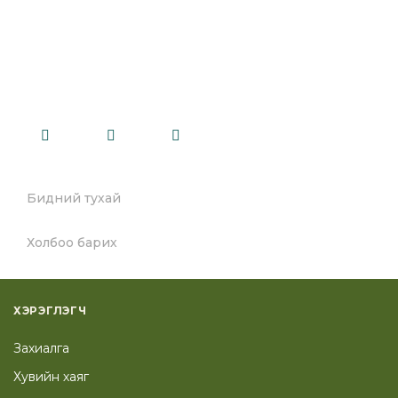
Add to cart
Бидний тухай
Холбоо барих
ХЭРЭГЛЭГЧ
Захиалга
Хувийн хаяг