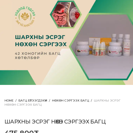
HOME
/
БАГЦ БҮТЭЭГДЭХҮҮН
/
НӨХӨН СЭРГЭЭХ БАГЦ
/
ШАРХНЫ ЭСРЭГ
НӨХӨН СЭРГЭЭХ БАГЦ
ШАРХНЫ ЭСРЭГ НӨХӨН СЭРГЭЭХ БАГЦ