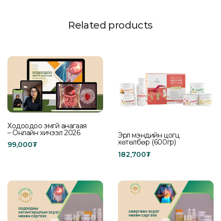
Related products
Ходоодоо эмгүй анагаая
– Онлайн хичээл 2026
Эрүүл мэндийн цогц
хөтөлбөр (600гр)
99,000
₮
182,700
₮
Add to cart
Add to cart