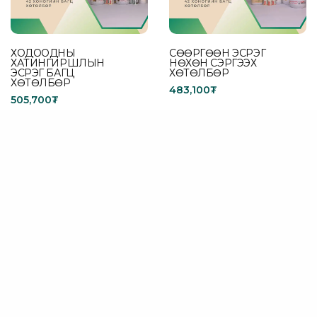
ХОДООДНЫ
СӨӨРГӨӨН ЭСРЭГ
ХАТИНГИРШЛЫН
НӨХӨН СЭРГЭЭХ
ЭСРЭГ БАГЦ
ХӨТӨЛБӨР
ХӨТӨЛБӨР
483,100
₮
505,700
₮
Add to cart
Add to cart
Бидний тухай
Холбоо барих