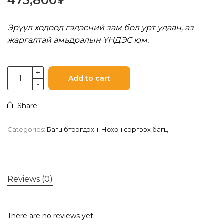
475,800
₮
Эрүүл ходоод гэдэсний зам бол урт удаан, аз
жаргалтай амьдралын ҮНДЭС юм.
Add to cart
Share
Categories:
Багц бүтээгдэхүүн
,
Нөхөн сэргээх багц
Reviews (0)
There are no reviews yet.