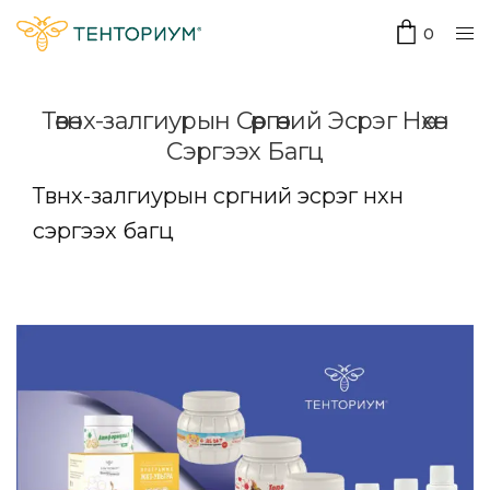
0
Төвөнх-залгиурын Сөөргөөний Эсрэг Нөхөн
Сэргээх Багц
Төвөнх-залгиурын сөөргөөний эсрэг нөхөн
сэргээх багц