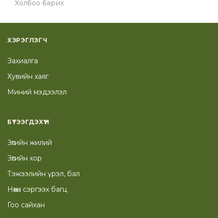
Холбоо барих
ХЭРЭГЛЭГЧ
Захиалга
Хувийн хаяг
Миний мэдээлэл
БҮТЭЭГДЭХҮҮН
Зөгийн жилий
Зөгийн хор
Тэжээлийн үрэл, бал
Нөхөн сэргээх багц
Гоо сайхан