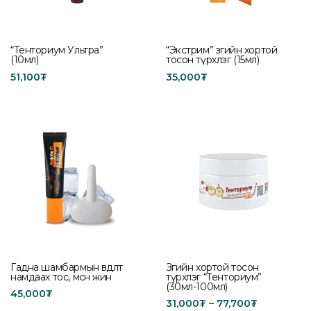
“Тенториум Ультра”
“Экстрим” зөгийн хортой
(10мл)
тосон түрхлэг (15мл)
51,100
₮
35,000
₮
Add to cart
Add to cart
Гадна шамбармын өвдөлт
Зөгийн хортой тосон
намдаах тос, мөсөн жин
түрхлэг “Тенториум”
(30мл-100мл)
45,000
₮
31,000
₮
–
77,700
₮