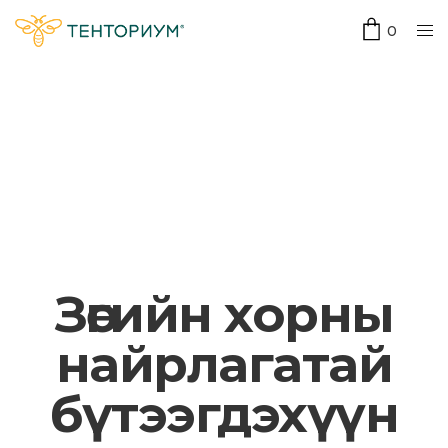
0
Зөгийн хорны
найрлагатай
бүтээгдэхүүн