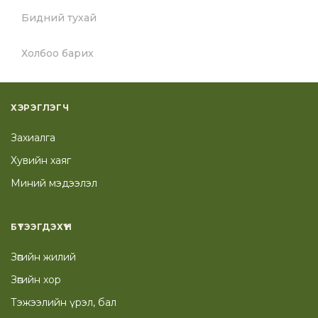
Бидний тухай
Холбоо барих
ХЭРЭГЛЭГЧ
Захиалга
Хувийн хаяг
Миний мэдээлэл
БҮТЭЭГДЭХҮҮН
Зөгийн жилий
Зөгийн хор
Тэжээлийн үрэл, бал