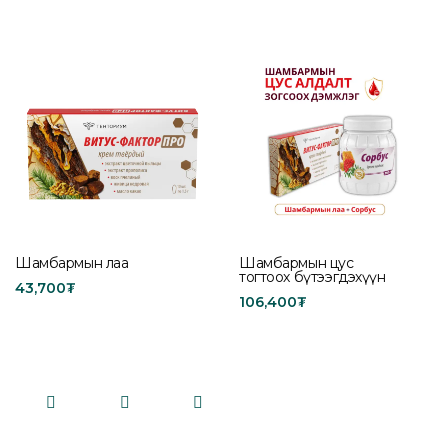
Add to cart
Select options
Шамбармын лаа
Шамбармын цус
тогтоох бүтээгдэхүүн
43,700
₮
106,400
₮
Buy product
Add to cart