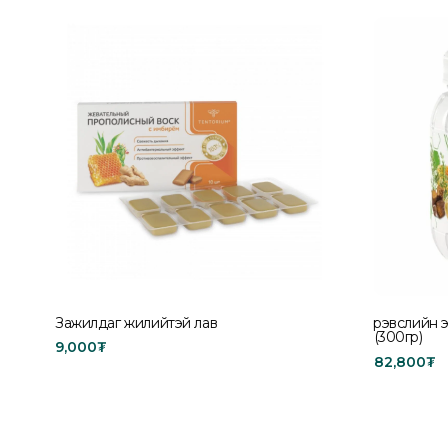
Зажилдаг жилийтэй лав
Үрэвслийн 
(300гр)
9,000
₮
82,800
₮
Add to cart
Add to car