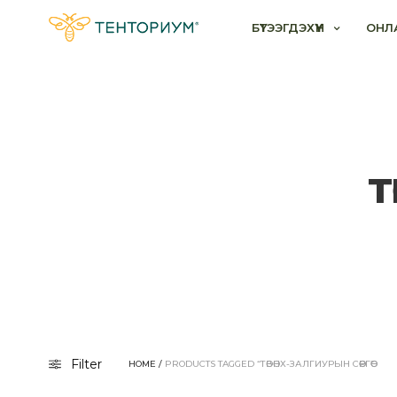
БҮТЭЭГДЭХҮҮН
ОНЛ
т
Filter
HOME
/
PRODUCTS TAGGED “ТӨВӨНХ-ЗАЛГИУРЫН СӨӨРГӨӨ”