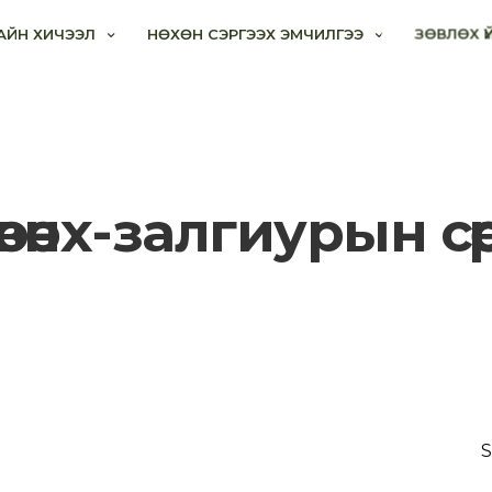
АЙН ХИЧЭЭЛ
НӨХӨН СЭРГЭЭХ ЭМЧИЛГЭЭ
ЗӨВЛӨХ Ү
өвөнх-залгиурын сөөрг
S