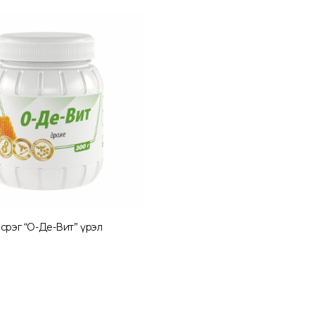
эсрэг “О-Де-Вит” үрэл
t