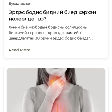
Бусад зөвлөгөө
Эрдэс бодис бидний биед хэрхэн
нөлөөлдөг вэ?
Хүний бие махбодын бодисны солилцооны
биохимийн процесст оролцдог хамгийн
шаардлагатай 30 орчим эрдэс бодис байдаг.…
Read More