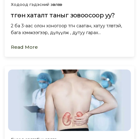
Ходоод гэдэсний зөвлөгөө
Өтгөн хаталт таныг зовоосоор уу?
2 ба 3-аас олон хоногоор өтгөн саатан, хатуу төлөвтэй,
бага хэмжээгээр, дүлүүлж , дутуу гарах…
Read More