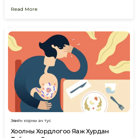
Read More
Зөгийн хорны ач тус
Хоолны Хордлогоо Яаж Хурдан