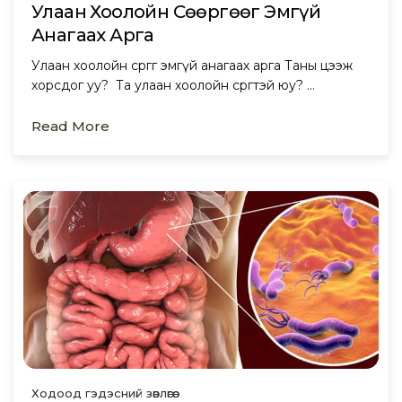
Улаан Хоолойн Сөөргөөг Эмгүй
Анагаах Арга
Улаан хоолойн сөөргөөг эмгүй анагаах арга Таны цээж
хорсдог уу? Та улаан хоолойн сөөргөөтэй юу? …
Read More
Ходоод гэдэсний зөвлөгөө