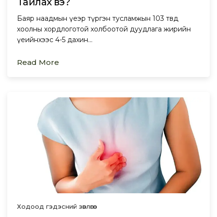
Тайлах вэ?
Баяр наадмын үеэр түргэн тусламжын 103 төвд
хоолны хордлоготой холбоотой дуудлага жирийн
үеийнхээс 4-5 дахин…
Read More
Ходоод гэдэсний зөвлөгөө