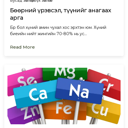
Бусад зөвлөгөө
,
Бүх зөвлөгөө
Бөөрний үрэвсэл, түүнийг анагаах
арга
Бөөр бол хүний амин чухал хос эрхтэн юм. Хүний
биеийн нийт жингийн 70-80% нь ус…
Read More