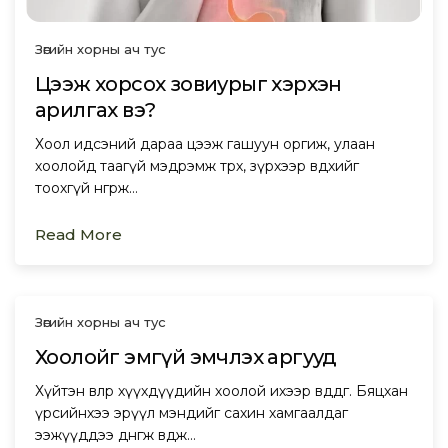
Зөгийн хорны ач тус
Цээж хорсох зовиурыг хэрхэн
арилгах вэ?
Хоол идсэний дараа цээж гашуун оргиж, улаан
хоолойд таагүй мэдрэмж төрөх, зүрхээр өвдөхийг
тоохгүй өнгөрөөж…
Read More
Зөгийн хорны ач тус
Хоолойг эмгүй эмчлэх аргууд
Хүйтэн өвлөөр хүүхдүүдийн хоолой ихээр өвддөг. Бяцхан
үрсийнхээ эрүүл мэндийг сахин хамгаалдаг
ээжүүддээ дөнгөж өвдөж…