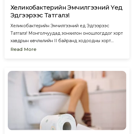
Хеликобактерийн Эмчилгээний Үед
Эдгээрээс Татгалз!
Хеликобактерийн Эмчилгээний Үед Эдгээрээс
Татгалз! Монголчуудад зонхилон оношлогддог хорт
хавдрын өвчлөлийн II байранд ходоодны хорт…
Read More