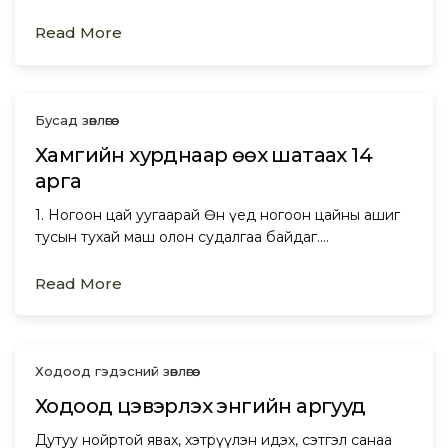
Read More
Бусад зөвлөгөө
Хамгийн хурднаар өөх шатаах 14
арга
1. Ногоон цай уугаарай Өнөө үед ногоон цайны ашиг
тусын тухай маш олон судалгаа байдаг.…
Read More
Ходоод гэдэсний зөвлөгөө
Ходоод цэвэрлэх энгийн аргууд
Дутуу нойртой явах, хэтрүүлэн идэх, сэтгэл санаа