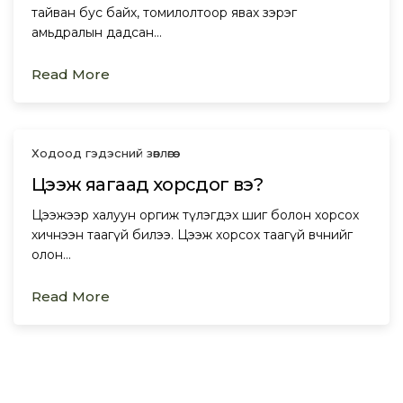
тайван бус байх, томилолтоор явах зэрэг
амьдралын дадсан…
Read More
Ходоод гэдэсний зөвлөгөө
Цээж яагаад хорсдог вэ?
Цээжээр халуун оргиж түлэгдэх шиг болон хорсох
хичнээн таагүй билээ. Цээж хорсох таагүй өвчнийг
олон…
Read More