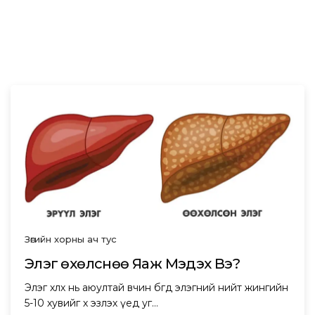
Зөгийн хорны ач тус
Элэг Өөхөлснөө Яаж Мэдэх Вэ?
Элэг өөхлөх нь аюултай өвчин бөгөөд элэгний нийт жингийн
5-10 хувийг өөх эзлэх үед уг…