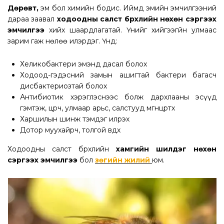
Дөрөвт,
эм бол химийн бодис. Иймд эмийн эмчилгээний
дараа заавал
ходоодны салст бүрхүүлийн нөхөн сэргээх
эмчилгээ
хийх шаардлагатай. Үүнийг хийгээгүйн улмаас
зарим гаж нөлөө илэрдэг. Үүнд:
Хеликобактери эмэнд дасал болох
Ходоод-гэдэсний замын ашигтай бактери багасч
дисбактериозтай болох
Антибиотик хэрэглэснээс болж дархлааны эсүүд
гэмтэж, цөөрч, улмаар арьс, салстууд мөөгөнцөртөх
Харшилын шинж тэмдэг илрэх
Дотор муухайрч, толгой өвдөх
Ходоодны салст бүрхүүлийн
хамгийн шилдэг нөхөн
сэргээх эмчилгээ
бол
зөгийн жилий
юм.