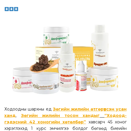
Ходоодны шархны үед
Зөгийн жилийн өтгөрүүлсэн усан
ханд
,
Зөгийн жилийн тосон хандыг
“Ходоод-
гэдэсний 42 хоногийн хөтөлбөр”
хавсарч 45 хоног
хэрэглэхэд 1 курс эмчилгээ болдог бөгөөд биеийн