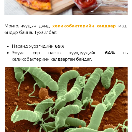
Монголчуудын дунд
хеликобактерийн халдвар
маш
өндөр байна. Тухайлбал:
Насанд хүрэгчдийн
69%
Эрүүл өсвөр насны хүүхдүүдийн
64%
нь
хеликобактерийн халдвартай байдаг.