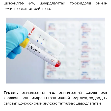
шинжилгээ өгч, шаардлагатай тохиолдолд эмийн
эмчилгээ давтан хийлгэнэ.
Гуравт,
эмчилгээний үед, эмчилгээний дараа зөв
хооллолт, эрүүл амьдралын хэв маягийг мөрдөж, ходоодны
салстыг цочроох хүчин зүйлсээс татгалзах шаардлагатай.