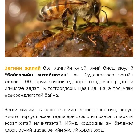
Зөгийн жилий
бол хамгийн хүчтэй, хүний биед аюулгүй
“байгалийн антибиотик”
юм. Судалгаагаар зөгийн
жилийг 100 гаруй өвчний үед хэрэглэхэд маш үр дүнтэй
үйлчилгээ үзүүлдэг нь тогтоогдсон. Цаашид ч энэ тоо улам
өсөх хандлагатай байна.
Зөгий жилий нь олон төрлийн өвчин үүсгэгч нян, вирус,
мөөгөнцөр устгахаас гадна арьс, салстын үрэвсэл, шархны
эсрэг хүчтэй үйлчилгээтэй. Иймд ходоодны эм бэлдмэл
хэрэглэсний дараа зөгийн жилий хэрэглэхэд: