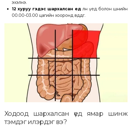
эхэлнэ.
12 хуруу гэдэс шархалсан үед
өлөн үед болон шөнийн
00.00-03.00 цагийн хооронд өвддөг.
Ходоод шархалсан үед ямар шинж
тэмдэг илэрдэг вэ?