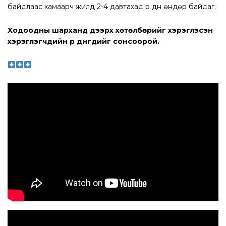
байдлаас хамаарч жилд 2-4 давтахад үр дүн өндөр байдаг.
Ходоодны шарханд дээрх хөтөлбөрийг хэрэглэсэн
хэрэглэгчдийн үр дүнгүүдийг сонсоорой.