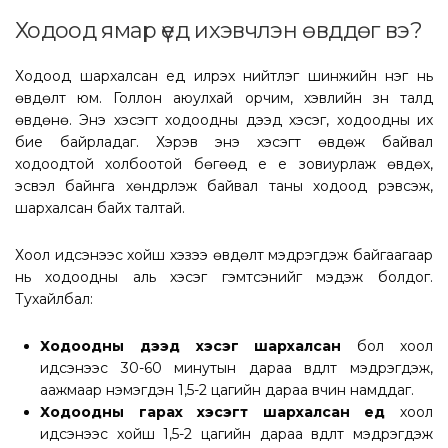
Ходоод ямар үед ихэвчлэн өвддөг вэ?
Ходоод шархалсан үед илрэх нийтлэг шинжийн нэг нь
өвдөлт юм. Голлон аюулхай орчим, хэвлийн зүүн талд
өвдөнө. Энэ хэсэгт ходоодны дээд хэсэг, ходоодны их
бие байрладаг. Хэрэв энэ хэсэгт өвдөж байвал
ходоодтой холбоотой бөгөөд үе үе зовиурлаж өвдөх,
эсвэл байнга хөндүүрлэж байвал таны ходоод үрэвсэж,
шархалсан байх талтай.
Хоол идсэнээс хойш хэзээ өвдөлт мэдрэгдэж байгаагаар
нь ходоодны аль хэсэг гэмтсэнийг мэдэж болдог.
Тухайлбал:
Ходоодны дээд хэсэг шархалсан
бол хоол
идсэнээс 30-60 минутын дараа өвдөлт мэдрэгдэж,
аажмаар нэмэгдэн 1,5-2 цагийн дараа өвчин намддаг.
Ходоодны гарах хэсэгт шархалсан үед
хоол
идсэнээс хойш 1,5-2 цагийн дараа өвдөлт мэдрэгдэж