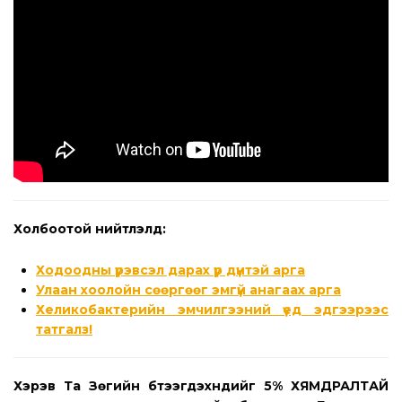
Холбоотой нийтлэлүүд:
Ходоодны үрэвсэл дарах үр дүнтэй арга
Улаан хоолойн сөөргөөг эмгүй анагаах арга
Хеликобактерийн эмчилгээний үед эдгээрээс
татгалз!
Хэрэв Та Зөгийн бүтээгдэхүүнүүдийг 5% ХЯМДРАЛТАЙ