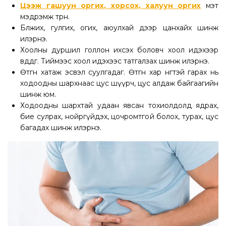
Цээж гашуун оргих, хорсох, халуун оргих
мэт
мэдрэмж төрнө.
Бөөлжих, гулгих, огих, аюулхай дээр цанхайх шинж
илэрнэ.
Хоолны дуршил голлон ихсэх боловч хоол идэхээр
өвддөг. Тиймээс хоол идэхээс татгалзах шинж илэрнэ.
Өтгөн хатаж эсвэл суулгадаг. Өтгөн хар өнгөтэй гарах нь
ходоодны шархнаас цус шүүрч, цус алдаж байгаагийн
шинж юм.
Ходоодны шархтай удаан явсан тохиолдолд ядрах,
бие сулрах, нойргүйдэх, цочромтгой болох, турах, цус
багадах шинж илэрнэ.