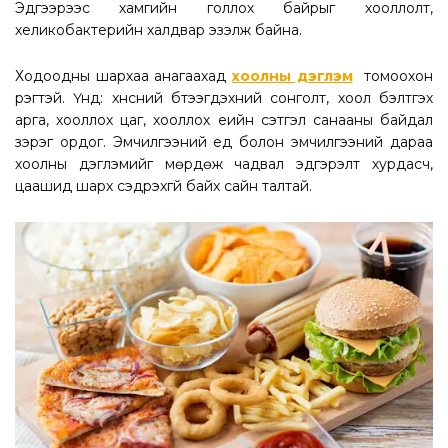
Эдгээрээс хамгийн голлох байрыг хооллолт,
хеликобактерийн халдвар эзэлж байна.
Ходоодны шархаа анагаахад
хоолны дэглэм
томоохон
үүрэгтэй. Үүнд: хүнсний бүтээгдэхүүний сонголт, хоол бэлтгэх
арга, хооллох цаг, хооллох үеийн сэтгэл санааны байдал
зэрэг ордог. Эмчилгээний үед болон эмчилгээний дараа
хоолны дэглэмийг мөрдөж чадвал эдгэрэлт хурдасч,
цаашид шарх сэдрэхгүй байх сайн талтай.