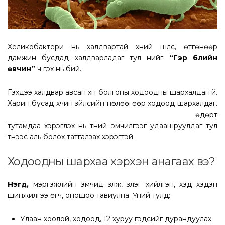
Хеликобактери нь халдвартай хүний шүлс, өтгөнөөр
дамжин бусдад халдварладаг тул үүнийг
“Гэр бүлийн
өвчин”
ч гэх нь бий.
Гэхдээ халдвар авсан хүн болгоны ходоодны шархалдаггүй.
Харин бусад хүчин зүйлсийн нөлөөгөөр ходоод шархалдаг.
Хеликобактерийн тоог эрс ихэсгэдэг хүнсийг
өдөрт
тутамдаа хэрэглэх нь түүний эмчилгээг удаашруулдаг тул
түүнээс аль болох татгалзах хэрэгтэй.
Ходоодны шархаа хэрхэн анагаах вэ?
Нэгд,
мэргэжлийн эмчид үзүүлж, үзлэг хийлгэн, хэд хэдэн
шинжилгээ өгч, оношоо тавиулна. Үүний тулд:
Улаан хоолой, ходоод, 12 хуруу гэдсийг дурандуулах