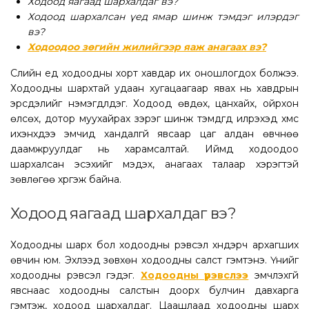
Ходоод яагаад шархалдаг вэ?
Ходоод шархалсан үед ямар шинж тэмдэг илэрдэг
вэ?
Ходоодоо зөгийн жилийгээр яаж анагаах вэ?
Сүүлийн үед ходоодны хорт хавдар их оношлогдох болжээ.
Ходоодны шархтай удаан хугацаагаар явах нь хавдрын
эрсдэлийг нэмэгдүүлдэг. Ходоод өвдөх, цанхайх, ойрхон
өлсөх, дотор муухайрах зэрэг шинж тэмдгүүд илрэхэд хүмүүс
ихэнхдээ эмчид хандалгүй явсаар цаг алдан өвчнөө
даамжруулдаг нь харамсалтай. Иймд ходоодоо
шархалсан эсэхийг мэдэх, анагаах талаар хэрэгтэй
зөвлөгөө хүргэж байна.
Ходоод яагаад шархалдаг вэ?
Ходоодны шарх бол ходоодны үрэвсэл хүндэрч архагших
өвчин юм. Эхлээд зөвхөн ходоодны салст гэмтэнэ. Үүнийг
ходоодны үрэвсэл гэдэг.
Ходоодны үрэвслээ
эмчлэхгүй
явснаас ходоодны салстын доорх булчин давхарга
гэмтэж, ходоод шархалдаг. Цаашлаад ходоодны шарх