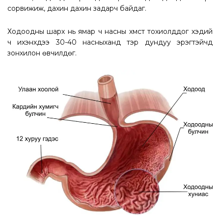
сорвижиж, дахин дахин задарч байдаг.
Ходоодны шарх нь ямар ч насны хүмүүст тохиолддог хэдий
ч ихэнхдээ 30-40 насныханд тэр дундуу эрэгтэйчүүд
зонхилон өвчилдөг.