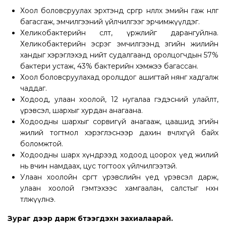
Хоол боловсруулах эрхтэнд сөргөөр нөлөөлөх эмийн гаж нөлөөг
багасгаж, эмчилгээний үйлчилгээг эрчимжүүлдэг.
Хеликобактерийн өсөлт, үржлийг дарангуйлна.
Хеликобактерийн эсрэг эмчилгээнд зөгийн жилийн
хандыг хэрэглэхэд нийт судалгаанд оролцогчдын 57%
бактери устаж, 43% бактерийн хэмжээ багассан.
Хоол боловсруулахад оролцдог ашигтай нянг хадгалж
чаддаг.
Ходоод, улаан хоолой, 12 нугалаа гэдэсний улайлт,
үрэвсэл, шархыг хурдан анагаана.
Ходоодны шархыг сорвигүй анагааж, цаашид зөгийн
жилий тогтмол хэрэглэснээр дахин өвчлөхгүй байх
боломжтой.
Ходоодны шарх хүндрээд ходоод цоорох үед жилий
нь өвчин намдаах, цус тогтоох үйлчилгээтэй.
Улаан хоолойн сөөргөөт үрэвслийн үед үрэвсэл дарж,
улаан хоолой гэмтэхээс хамгаалан, салстыг нөхөн
төлжүүлнэ.
Зураг дээр дарж бүтээгдэхүүн захиалаарай.