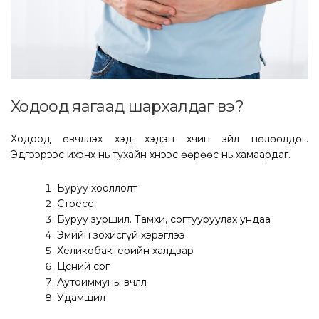
Ходоод яагаад шархалдаг вэ?
Ходоод өвчлүүлэх хэд хэдэн хүчин зүйл нөлөөлдөг.
Эдгээрээс ихэнх нь тухайн хүнээс өөрөөс нь хамаардаг.
Буруу хооллолт
Стресс
Буруу зуршил. Тамхи, согтууруулах ундаа
Эмийн зохисгүй хэрэглээ
Хеликобактерийн халдвар
Цөсний сөөргөө
Аутоиммуны өвчлөл
Удамшил