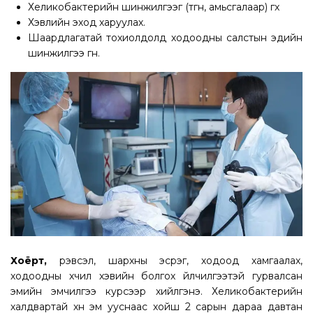
Хеликобактерийн шинжилгээг (өтгөн, амьсгалаар) өгөх
Хэвлийн эход харуулах.
Шаардлагатай тохиолдолд ходоодны салстын эдийн
шинжилгээ өгнө.
Хоёрт,
үрэвсэл, шархны эсрэг, ходоод хамгаалах,
ходоодны хүчил хэвийн болгох үйлчилгээтэй гурвалсан
эмийн эмчилгээ курсээр хийлгэнэ. Хеликобактерийн
халдвартай хүн эм ууснаас хойш 2 сарын дараа давтан