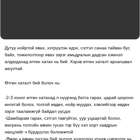
Дутуу нойртой явах, хэтрүүлэн идэх, сэтгэл санаа тайван бус
байх, томилолтоор явах зэрэг амьдралын дадсан хэмнэл
алдагдахад өтгөн хатах нь бий. Хэрэв өтгөн хаталт архагшвал
аюултай.
Өтгөн хаталт бий болох нь:
-2-3 хоног өтгөн хатахад л нүүрэнд батга гарах, царай шороон
өнгөтэй болох, толгой өвдөх, нойр муудах, хэвлийгээр өвдөх
зэрэг тааламжгүй байдал үүсдэг.
-Шамбарам гарах, сэтгэл тавгүйтэх, уур уцаартай болох,
мигрень толгойн өвчин тусах тэр бүү хэл хорт хавдрын
нөхцлийг ч бүрдүүлэх боломжтой.
-Ямар ч өвчин туссан бай эхлээд ходоодоо угааж цэвэрлэх нь