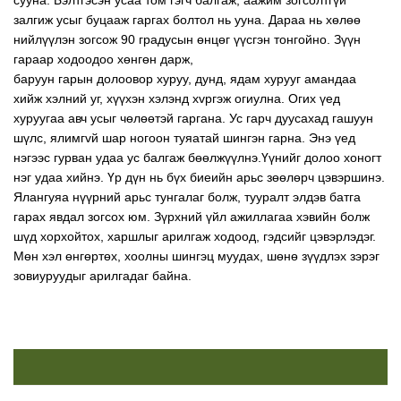
залгиж усыг буцааж гаргах болтол нь ууна. Дараа нь хөлөө
нийлүүлэн зогсож 90 градусын өнцөг үүсгэн тонгойно. Зүүн
гараар ходоодоо хөнгөн дарж,
баруун гарын долоовор хуруу, дунд, ядам хурууг амандаа
хийж хэлний уг, хүүхэн хэлэнд хvргэж огиулна. Огих үед
хуруугаа авч усыг чөлөөтэй гаргана. Ус гарч дуусахад гашуун
шүлс, ялимгvй шар ногоон туяатай шингэн гарна. Энэ үед
нэгээс гурван удаа ус балгаж бөөлжүүлнэ.Үүнийг долоо хоногт
нэг удаа хийнэ. Үр дүн нь бүх биеийн арьс зөөлөрч цэвэршинэ.
Ялангуяа нүүрний арьс тунгалаг болж, тууралт элдэв батга
гарах явдал зогсох юм. Зүрхний үйл ажиллагаа хэвийн болж
шүд хорхойтох, харшлыг арилгаж ходоод, гэдсийг цэвэрлэдэг.
Мөн хэл өнгөртөх, хоолны шингэц муудах, шөнө зүүдлэх зэрэг
зовиуруудыг арилгадаг байна.