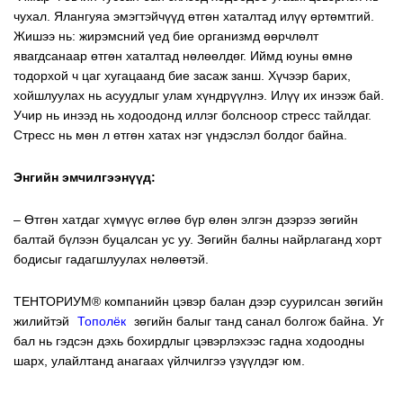
чухал. Ялангуяа эмэгтэйчүүд өтгөн хаталтад илүү өртөмтгий.
Жишээ нь: жирэмсний үед бие организмд өөрчлөлт
явагдсанаар өтгөн хаталтад нөлөөлдөг. Иймд юуны өмнө
тодорхой ч цаг хугацаанд бие засаж занш. Хүчээр барих,
хойшлуулах нь асуудлыг улам хүндрүүлнэ. Илүү их инээж бай.
Учир нь инээд нь ходоодонд иллэг болсноор стресс тайлдаг.
Стресс нь мөн л өтгөн хатах нэг үндэслэл болдог байна.
Энгийн эмчилгээнүүд:
– Өтгөн хатдаг хүмүүс өглөө бүр өлөн элгэн дээрээ зөгийн
балтай бүлээн буцалсан ус уу. Зөгийн балны найрлаганд хорт
бодисыг гадагшлуулах нөлөөтэй.
ТЕНТОРИУМ® компанийн цэвэр балан дээр суурилсан зөгийн
жилийтэй
“
Тополёк
“
зөгийн балыг танд санал болгож байна. Уг
бал нь гэдсэн дэхь бохирдлыг цэвэрлэхээс гадна ходоодны
шарх, улайлтанд анагаах үйлчилгээ үзүүлдэг юм.