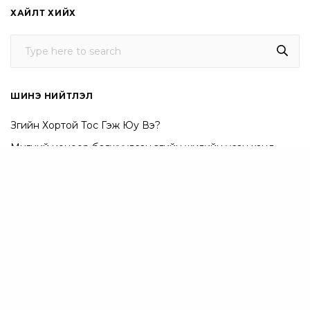
ХАЙЛТ ХИЙХ
ШИНЭ НИЙТЛЭЛ
Зөгийн Хортой Тос Гэж Юу Вэ?
Мөнгөний ионоор баяжуулсан зөгийн жилийн усан ханд
Share
Зөгийн Жилий Бол Байгалийн Антибиотик
Зөгийн жилий ханиад, томуунаас сэргийлнэ
Шамбармын хагалгааны дараах өвдөлтийг намдаах арга
ҮНДСЭН ЦЭС
Бүтээгдэхүүн
Онлайн хичээл