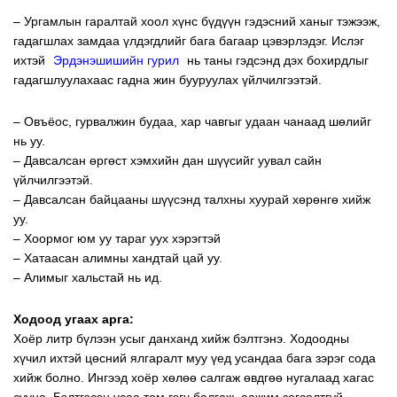
– Ургамлын гаралтай хоол хүнс бүдүүн гэдэсний ханыг тэжээж,
гадагшлах замдаа үлдэгдлийг бага багаар цэвэрлэдэг. Ислэг
ихтэй
“
Эрдэнэшишийн
гурил
“
нь таны гэдсэнд дэх бохирдлыг
гадагшлуулахаас гадна жин бууруулах үйлчилгээтэй.
– Овъёос, гурвалжин будаа, хар чавгыг удаан чанаад шөлийг
нь уу.
– Давсалсан өргөст хэмхийн дан шүүсийг уувал сайн
үйлчилгээтэй.
– Давсалсан байцааны шүүсэнд талхны хуурай хөрөнгө хийж
уу.
– Хоормог юм уу тараг уух хэрэгтэй
– Хатаасан алимны хандтай цай уу.
– Алимыг хальстай нь ид.
Ходоод угаах арга:
Хоёр литр бүлээн усыг данханд хийж бэлтгэнэ. Ходоодны
хүчил ихтэй цөсний ялгаралт муу үед усандаа бага зэрэг сода
хийж болно. Ингээд хоёр хөлөө салгаж өвдгөө нугалаад хагас
сууна. Бэлтгэсэн усаа том гэгч балгаж, аажим зогсолтгүй